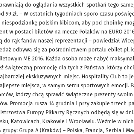
 uprawniają do oglądania wszystkich spotkań tego sam
od 99 zł. – W ostatnich tygodniach sporo czasu poświę
 niespodziankę polskim kibicom, aby pod choinkę mogl
ent w postaci biletów na mecze Polaków na EURO 2016.
ią do rąk fanów naszej reprezentacji – powiedział Wic
zedaż odbywa się za pośrednictwem portalu
ebilet.pl
, 
iletowym ME 2016. Każda osoba może nabyć maksymaln
ż świąteczną promocję dla tych z Państwa, którzy chc
najbardziej ekskluzywnych miejsc. Hospitality Club to j
jlepsze miejsca, w samym sercu sportowych emocji. P
orców, którzy chcą sprawić świąteczne prezenty swoi
ów. Promocja rusza 14 grudnia i przy zakupie trzech p
Mistrzostwa Europy Piłkarzy Ręcznych odbędą się w dni
sku, Katowicach, Krakowie i Wrocławiu. Weźmie w nich 
 grupy: Grupa A (Kraków) – Polska, Francja, Serbia i 