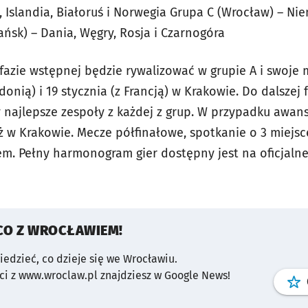
 Islandia, Białoruś i Norwegia Grupa C (Wrocław) – Nie
ńsk) – Dania, Węgry, Rosja i Czarnogóra
 fazie wstępnej będzie rywalizować w grupie A i swoje
edonią) i 19 stycznia (z Francją) w Krakowie. Do dalszej 
zy najlepsze zespoły z każdej z grup. W przypadku awa
 w Krakowie. Mecze półfinałowe, spotkanie o 3 miejsce
. Pełny harmonogram gier dostępny jest na oficjalnej
CO Z WROCŁAWIEM!
wiedzieć, co dzieje się we Wrocławiu.
i z www.wroclaw.pl znajdziesz w Google News!