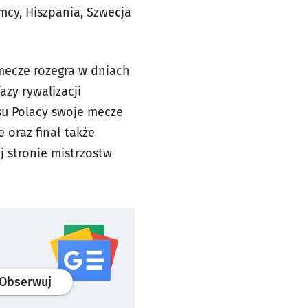
mcy, Hiszpania, Szwecja
 mecze rozegra w dniach
fazy rywalizacji
nsu Polacy swoje mecze
 oraz finał także
 stronie mistrzostw
profil
google news
serwisu wroclaw.pl
Obserwuj