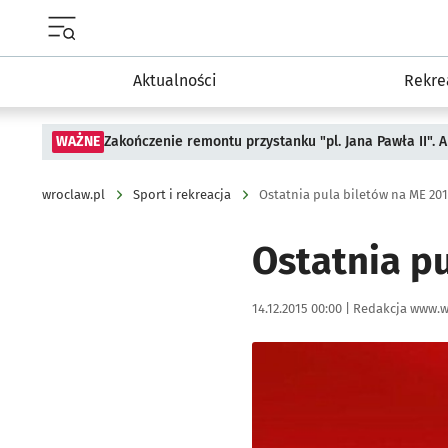
Menu główne portalu wroclaw.pl
Aktualności
Rekre
WAŻNE
Zakończenie remontu przystanku "pl. Jana Pawła II".
wroclaw.pl
Sport i rekreacja
Ostatnia pula biletów na ME 20
Ostatnia p
Data publikacji:
Autor:
14.12.2015 00:00 |
Redakcja www.w
Kliknij, aby powiększyć