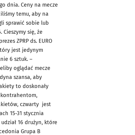
ego dnia. Ceny na mecze
ciliśmy temu, aby na
i sprawić sobie lub
 Cieszymy się, że
eprezes ZPRP ds. EURO
który jest jedynym
ie 6 sztuk. –
ieliby oglądać mecze
edyna szansa, aby
akiety to doskonały
m kontrahentom,
akietów, czwarty jest
ach 15-31 stycznia
udział 16 drużyn, które
Macedonia Grupa B