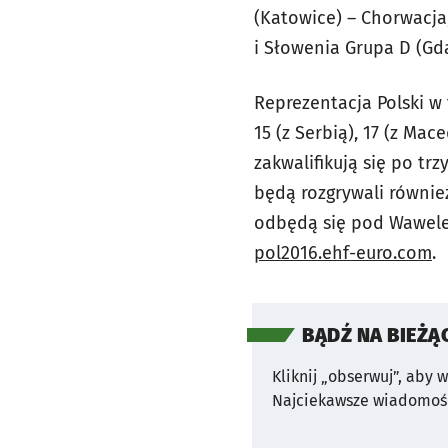
(Katowice) – Chorwacja,
i Słowenia Grupa D (Gda
Reprezentacja Polski w
15 (z Serbią), 17 (z Mac
zakwalifikują się po tr
będą rozgrywali również
odbędą się pod Wawelem
pol2016.ehf-euro.com
.
BĄDŹ NA BIEŻĄ
Kliknij „obserwuj”, aby 
Najciekawsze wiadomośc