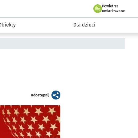
Powietrze
we Wrocławiu
i rekreacja
umiarkowane
Obiekty
Dla dzieci
artykuł
Udostępnij