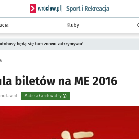
Serwis informacyjny wroclaw.pl podserwis: Sport 
acja
Kluby
 Autobusy będą się tam znowu zatrzymywać
16
ula biletów na ME 2016
roclaw.pl
Materiał archiwalny