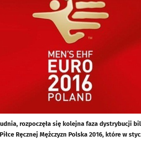
udnia, rozpoczęła się kolejna faza dystrybucji b
Piłce Ręcznej Mężczyzn Polska 2016, które w styc