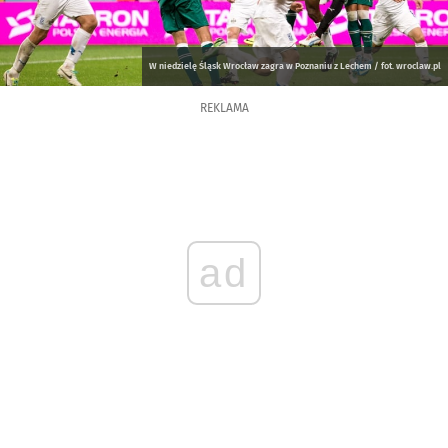
W niedzielę Śląsk Wrocław zagra w Poznaniu z Lechem / fot. wroclaw.pl
REKLAMA
ad