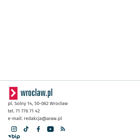
pl. Solny 14,
50-062
Wrocław
tel. 71 776 71 42
e-mail:
redakcja@araw.pl