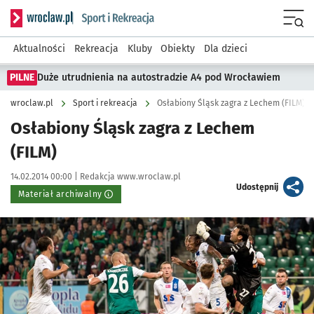
Serwis informacyjny wroclaw.pl podserwis: Sport i rekreacja
Menu
Aktualności
Rekreacja
Kluby
Obiekty
Dla dzieci
PILNE
Duże utrudnienia na autostradzie A4 pod Wrocławiem
wroclaw.pl
Sport i rekreacja
Osłabiony Śląsk zagra z Lechem (FILM)
Osłabiony Śląsk zagra z Lechem
(FILM)
Data publikacji:
Autor:
14.02.2014 00:00 |
Redakcja www.wroclaw.pl
artykuł
Udostępnij
Materiał archiwalny
Kliknij, aby powiększyć