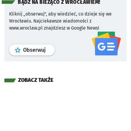
BĄDŹ NA BIEŻĄCO Z WROCŁAWIEM!
Kliknij „obserwuj”, aby wiedzieć, co dzieje się we
Wrocławiu.
Najciekawsze wiadomości z
www.wroclaw.pl znajdziesz w Google News!
profil
google news
serwisu wroclaw
Obserwuj
ZOBACZ TAKŻE