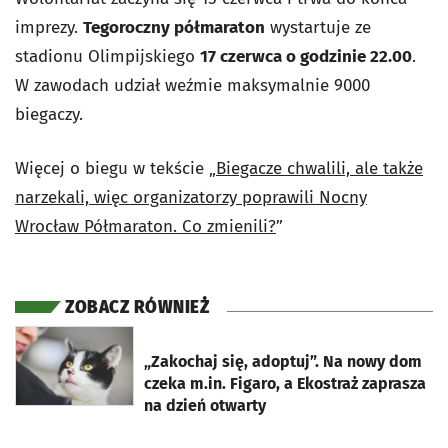
imprezy.
Tegoroczny półmaraton
wystartuje ze
stadionu Olimpijskiego
17 czerwca o godzinie 22.00
.
W zawodach udział weźmie maksymalnie 9000
biegaczy.
Więcej o biegu w tekście „
Biegacze chwalili, ale także
narzekali, więc organizatorzy poprawili Nocny
Wrocław Półmaraton. Co zmienili?
”
ZOBACZ RÓWNIEŻ
otworzy się w nowej karcie
„Zakochaj się, adoptuj”. Na nowy dom
czeka m.in. Figaro, a Ekostraż zaprasza
na dzień otwarty