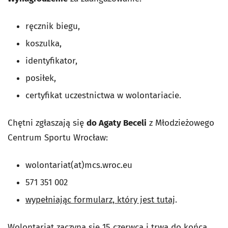
ręcznik biegu,
koszulka,
identyfikator,
posiłek,
certyfikat uczestnictwa w wolontariacie.
Chętni zgłaszają się
do Agaty Beceli
z Młodzieżowego
Centrum Sportu Wrocław:
wolontariat(at)mcs.wroc.eu
571 351 002
wypełniając formularz, który jest tutaj
.
Wolontariat zaczyna się 15 czerwca i trwa do końca