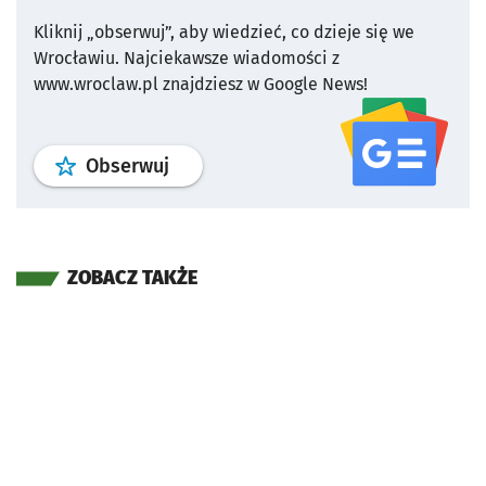
Kliknij „obserwuj”, aby wiedzieć, co dzieje się we
Wrocławiu.
Najciekawsze wiadomości z
www.wroclaw.pl znajdziesz w Google News!
profil
google news
serwisu wroclaw
Obserwuj
ZOBACZ TAKŻE