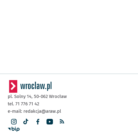
pl. Solny 14,
50-062
Wrocław
tel. 71 776 71 42
e-mail:
redakcja@araw.pl