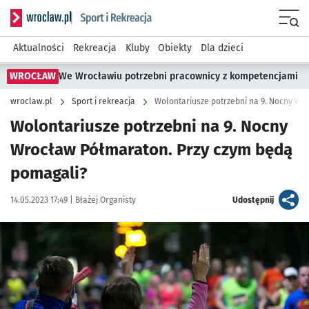
Serwis informacyjny wroclaw.pl podserwis: Sport i rekreacja
Menu
Aktualności
Rekreacja
Kluby
Obiekty
Dla dzieci
WROCŁAW
We Wrocławiu potrzebni pracownicy z kompetencjami
wroclaw.pl
Sport i rekreacja
Wolontariusze potrzebni na 9. Nocny
Wrocław Półmaraton. Przy czym będą
pomagali?
Data publikacji:
Autor:
artykuł
14.05.2023 17:49 |
Błażej Organisty
Udostępnij
Kliknij, aby powiększyć