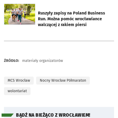
otworzy się w nowej karcie
Ruszyły zapisy na Poland Business
Run. Można pomóc wrocławiance
walczącej z rakiem piersi
ŹRÓDŁO:
materiały organizatorów
MCS Wrocław
Nocny Wrocław Półmaraton
wolontariat
BĄDŹ NA BIEŻĄCO Z WROCŁAWIEM!