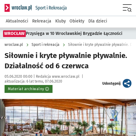
Serwis informacyjny wroclaw.pl podserwis: Sport i rekreacja
Menu
Aktualności
Rekreacja
Kluby
Obiekty
Dla dzieci
WROCŁAW
Przysięga w 10 Wrocławskiej Brygadzie Łączności
wroclaw.pl
Sport i rekreacja
Siłownie i kryte pływalnie pływalnie. Dz
Siłownie i kryte pływalnie pływalnie.
Działalność od 6 czerwca
Data publikacji:
Autor:
05.06.2020 00:00 |
Redakcja www.wroclaw.pl
|
aktualizacja:
6 lat temu, 07.06.2020
artykuł
Udostępnij
Materiał archiwalny
Kliknij, aby powiększyć