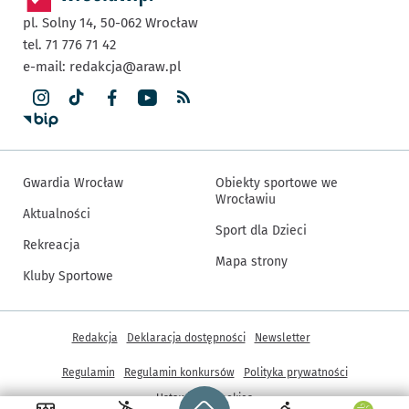
pl. Solny 14,
50-062
Wrocław
tel. 71 776 71 42
e-mail:
redakcja@araw.pl
Gwardia Wrocław
Obiekty sportowe we
Wrocławiu
Aktualności
Sport dla Dzieci
Rekreacja
Mapa strony
Kluby Sportowe
Inne informacje
Redakcja
Deklaracja dostępności
Newsletter
Regulamin
Regulamin konkursów
Polityka prywatności
Strona główna - wroclaw.pl
Ustawienia cookies