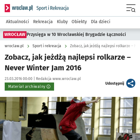
Serwis informacyjny wroclaw.pl podserwis: Sport i rekreacja
Menu
Aktualności
Rekreacja
Kluby
Obiekty
Dla dzieci
WROCŁAW
Przysięga w 10 Wrocławskiej Brygadzie Łączności
wroclaw.pl
Sport i rekreacja
Zobacz, jak jeżdżą najlepsi rolkarze – N
Zobacz, jak jeżdżą najlepsi rolkarze –
Never Winter Jam 2016
Data publikacji:
Autor:
23.03.2016 00:00 |
Redakcja www.wroclaw.pl
artykuł
Udostępnij
Materiał archiwalny
Kliknij, aby powiększyć