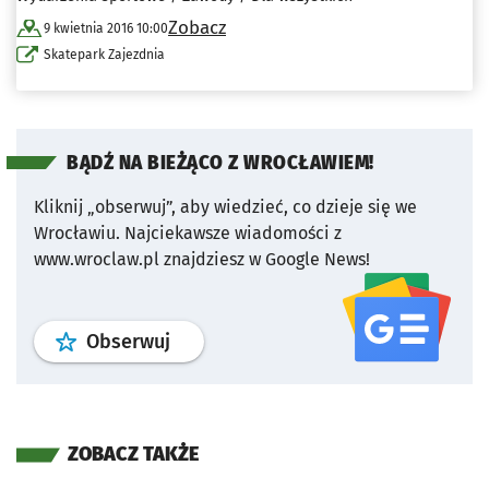
Zobacz
9 kwietnia 2016 10:00
Skatepark Zajezdnia
BĄDŹ NA BIEŻĄCO Z WROCŁAWIEM!
Kliknij „obserwuj”, aby wiedzieć, co dzieje się we
Wrocławiu.
Najciekawsze wiadomości z
www.wroclaw.pl znajdziesz w Google News!
profil
google news
serwisu wroclaw
Obserwuj
ZOBACZ TAKŻE