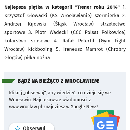
Najlepsza piątka w kategorii "Trener roku 2014"
1.
Krzysztof Głowacki (KS Wrocławianie) szermierka 2.
Andrzej Kijowski (Śląsk Wrocław) strzelectwo
sportowe 3. Piotr Wadecki (CCC Polsat Polkowice)
kolarstwo szosowe 4. Rafał Petertil (Gym Fight
Wrocław) kickboxing 5. Ireneusz Mamrot (Chrobry
Głogów) piłka nożna
BĄDŹ NA BIEŻĄCO Z WROCŁAWIEM!
Kliknij „obserwuj”, aby wiedzieć, co dzieje się we
Wrocławiu.
Najciekawsze wiadomości z
www.wroclaw.pl znajdziesz w Google News!
profil
google news
serwisu wroclaw
Obserwuj