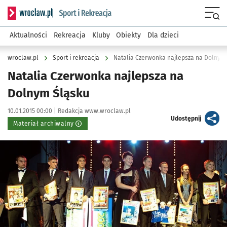
Serwis informacyjny wroclaw.pl podserwis: Sport i rekreacja
Menu
Aktualności
Rekreacja
Kluby
Obiekty
Dla dzieci
wroclaw.pl
Sport i rekreacja
Natalia Czerwonka najlepsza na Dolnym
Natalia Czerwonka najlepsza na
Dolnym Śląsku
Data publikacji:
Autor:
10.01.2015 00:00 |
Redakcja www.wroclaw.pl
artykuł
Udostępnij
Materiał archiwalny
Kliknij, aby powiększyć