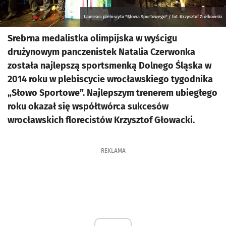
Laureaci plebiscytu "Słowa Sportowego" / fot. Krzysztof Ziółkowski
Srebrna medalistka olimpijska w wyścigu
drużynowym panczenistek Natalia Czerwonka
została najlepszą sportsmenką Dolnego Śląska w
2014 roku w plebiscycie wrocławskiego tygodnika
„Słowo Sportowe”. Najlepszym trenerem ubiegłego
roku okazał się współtwórca sukcesów
wrocławskich florecistów Krzysztof Głowacki.
REKLAMA