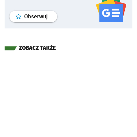
profil
google news
serwisu wroclaw
Obserwuj
ZOBACZ TAKŻE