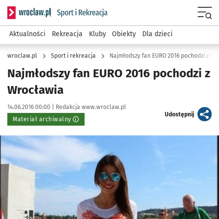
Serwis informacyjny wroclaw.pl podserwis: Sport i rekreacja
Menu
Aktualności
Rekreacja
Kluby
Obiekty
Dla dzieci
wroclaw.pl
Sport i rekreacja
Najmłodszy fan EURO 2016 pochodzi z Wr
Najmłodszy fan EURO 2016 pochodzi z
Wrocławia
Data publikacji:
Autor:
14.06.2016 00:00 |
Redakcja www.wroclaw.pl
artykuł
Udostępnij
Materiał archiwalny
Kliknij, aby powiększyć