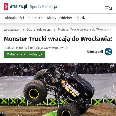
Serwis informacyjny wroclaw.pl podserwis: Sport i rekreacja
Menu
Aktualności
Rekreacja
Kluby
Obiekty
Dla dzieci
wroclaw.pl
Sport i rekreacja
Monster Trucki wracają do Wrocławia!
Monster Trucki wracają do Wrocławia!
Data publikacji:
Autor:
20.02.2014 00:00 |
Redakcja www.wroclaw.pl
artykuł
Udostępnij
Materiał archiwalny
Kliknij, aby powiększyć