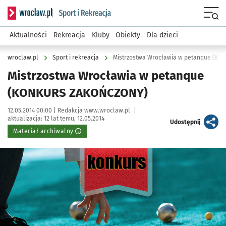
Serwis informacyjny wroclaw.pl podserwis: Sport i rekreacja
Menu
Aktualności
Rekreacja
Kluby
Obiekty
Dla dzieci
wroclaw.pl
Sport i rekreacja
Mistrzostwa Wrocławia w petanque (K
Mistrzostwa Wrocławia w petanque
(KONKURS ZAKOŃCZONY)
Data publikacji:
Autor:
12.05.2014 00:00 |
Redakcja www.wroclaw.pl
|
aktualizacja:
12 lat temu, 12.05.2014
artykuł
Udostępnij
Materiał archiwalny
Kliknij, aby powiększyć