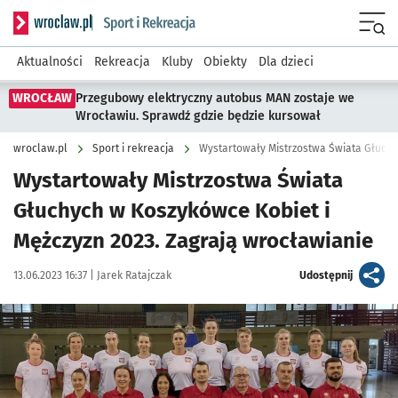
Serwis informacyjny wroclaw.pl podserwis: Sport i rekreacja
Menu
Aktualności
Rekreacja
Kluby
Obiekty
Dla dzieci
WROCŁAW
Przegubowy elektryczny autobus MAN zostaje we
Wrocławiu. Sprawdź gdzie będzie kursował
wroclaw.pl
Sport i rekreacja
Wystartowały Mistrzostwa Świata
Głuchych w Koszykówce Kobiet i
Mężczyzn 2023. Zagrają wrocławianie
Data publikacji:
Autor:
artykuł
13.06.2023 16:37 |
Jarek Ratajczak
Udostępnij
Kliknij, aby powiększyć