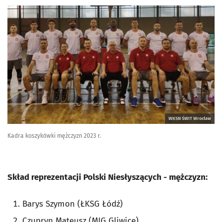
WKSN ŚWIT Wrocław
Kadra koszykówki mężczyzn 2023 r.
Skład reprezentacji Polski Niesłyszących - mężczyzn:
Barys Szymon (ŁKSG Łódź)
Czupryn Mateusz (MIG Gliwice)