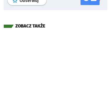
profil
google news
serwisu wroclaw
Obserwuj
ZOBACZ TAKŻE