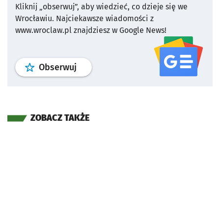
Kliknij „obserwuj”, aby wiedzieć, co dzieje się we
Wrocławiu.
Najciekawsze wiadomości z
www.wroclaw.pl znajdziesz w Google News!
profil
google news
serwisu wroclaw
Obserwuj
ZOBACZ TAKŻE