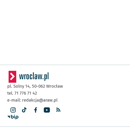
pl. Solny 14,
50-062
Wrocław
tel. 71 776 71 42
e-mail:
redakcja@araw.pl