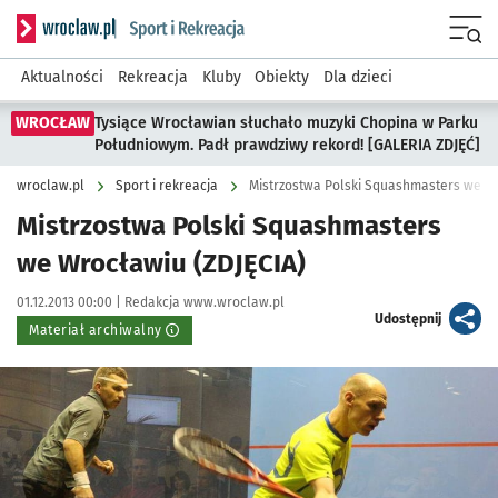
Serwis informacyjny wroclaw.pl podserwis: Sport i rekreacja
Menu
Aktualności
Rekreacja
Kluby
Obiekty
Dla dzieci
WROCŁAW
Tysiące Wrocławian słuchało muzyki Chopina w Parku
Południowym. Padł prawdziwy rekord! [GALERIA ZDJĘĆ]
wroclaw.pl
Sport i rekreacja
Mistrzostwa Polski Squashmasters we Wr
Mistrzostwa Polski Squashmasters
we Wrocławiu (ZDJĘCIA)
Data publikacji:
Autor:
01.12.2013 00:00 |
Redakcja www.wroclaw.pl
artykuł
Udostępnij
Materiał archiwalny
Kliknij, aby powiększyć