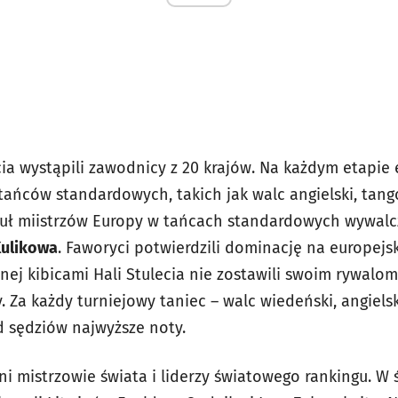
cia wystąpili zawodnicy z 20 krajów. Na każdym etapie el
tańców standardowych, takich jak walc angielski, tang
Tytuł miistrzów Europy w tańcach standardowych wywalc
Kulikowa
. Faworyci potwierdzili dominację na europejs
ej kibicami Hali Stulecia nie zostawili swoim rywalom
. Za każdy turniejowy taniec – walc wiedeński, angielski
d sędziów najwyższe noty.
ni mistrzowie świata i liderzy światowego rankingu. W 