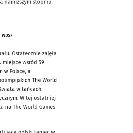
Na najniższym stopniu
t. WDSF
ału. Ostatecznie zajęła
. miejsce wśród 59
 w Polsce, a
eolimpijskich The World
 świata w tańcach
ycznym. W tej ostatniej
alu na The World Games
ująca polski taniec w