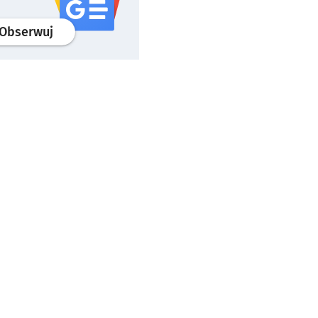
profil
google news
serwisu wroclaw.pl
Obserwuj