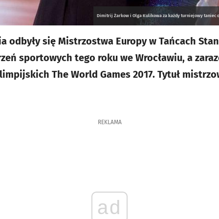
Dimitrij Żarkow i Olga Kulikowa za każdy turniejowy taniec 
cia odbyły się Mistrzostwa Europy w Tańcach Sta
rzeń sportowych tego roku we Wrocławiu, a zara
limpijskich The World Games 2017. Tytuł mistrzo
REKLAMA
ad