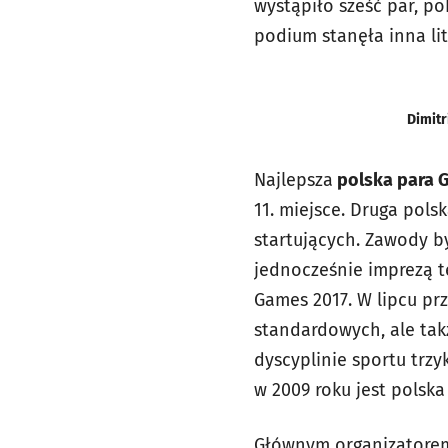
wystąpiło sześć par, po
podium stanęła inna li
Dimitr
Najlepsza
polska para G
11. miejsce. Druga pols
startujących. Zawody b
jednocześnie imprezą t
Games 2017. W lipcu pr
standardowych, ale takż
dyscyplinie sportu trz
w 2009 roku jest polska
Głównym organizatorem