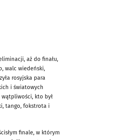
iminacji, aż do finału,
o, walc wiedeński,
zyła rosyjska para
kich i światowych
 wątpliwości, kto był
, tango, fokstrota i
ścisłym finale, w którym