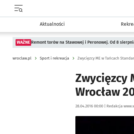
Menu główne portalu wroclaw.pl
Aktualności
Rekre
WAŻNE
Remont torów na Stawowej i Peronowej. Od 8 sierpni
wroclaw.pl
Sport i rekreacja
Zwycięzcy ME w Tańcach Standa
Zwycięzcy 
Wrocław 2
Data publikacji:
Autor:
28.04.2016 00:00 |
Redakcja www.w
Kliknij, aby powiększyć