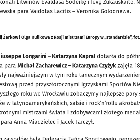
konali Litwinów Evaldasa Sodeikę i Ievę Zukauskaite. 
tewska para Vaidotas Lacitis – Veronika Golodnewa.
ij Żarkow i Olga Kulikowa z Rosji mistrzami Europy w „standardzie”, fo
iuseppe Longarini – Katarzyna Kapral
dotarła do półfin
ka para
Michał Zacharewicz – Katarzyna Czyżyk
zajęła 18
yły najważniejszym w tym roku tanecznym wydarzeniem
estową przed przyszłorocznymi Igrzyskami Sportów Ni
zyszłego roku we Wrocławiu zobaczymy najlepsze pary
e w latynoamerykańskich, salsie i rock’n’rollu akrobat
ykrotnymi mistrzami świata i zdobywcami złotego med
 para Anna Miadzielec i Jacek Tarczył.
 zawodów była Federacja Tańca Sportowego, reprezent