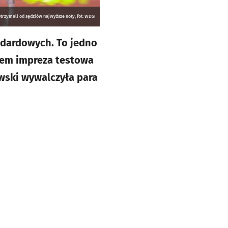
otrzymali od sędziów najwyższe noty, fot. WDSF
ndardowych. To jedno
zem impreza testowa
wski wywalczyła para