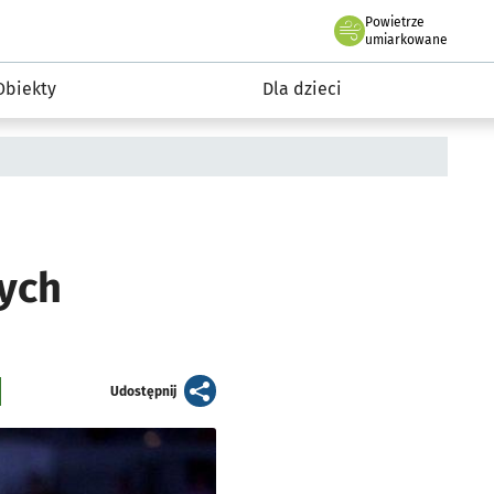
Powietrze
we Wrocławiu
i rekreacja
umiarkowane
Obiekty
Dla dzieci
ych
artykuł
Udostępnij