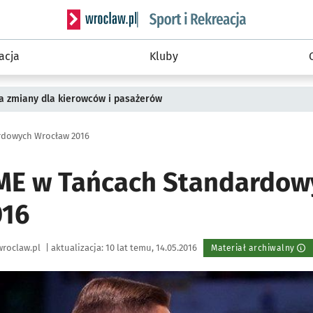
Serwis informacyjny wroclaw.pl podserwis: Sport 
acja
Kluby
a zmiany dla kierowców i pasażerów
rdowych Wrocław 2016
ME w Tańcach Standardow
016
roclaw.pl
|
aktualizacja:
10 lat temu, 14.05.2016
Materiał archiwalny