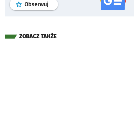
profil
google news
serwisu wroclaw
Obserwuj
ZOBACZ TAKŻE