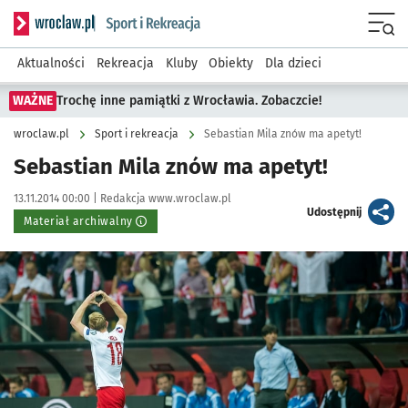
Serwis informacyjny wroclaw.pl podserwis: Sport i rekreacja
Menu
Aktualności
Rekreacja
Kluby
Obiekty
Dla dzieci
WAŻNE
Trochę inne pamiątki z Wrocławia. Zobaczcie!
wroclaw.pl
Sport i rekreacja
Sebastian Mila znów ma apetyt!
Sebastian Mila znów ma apetyt!
Data publikacji:
Autor:
13.11.2014 00:00 |
Redakcja www.wroclaw.pl
artykuł
Udostępnij
Materiał archiwalny
Kliknij, aby powiększyć