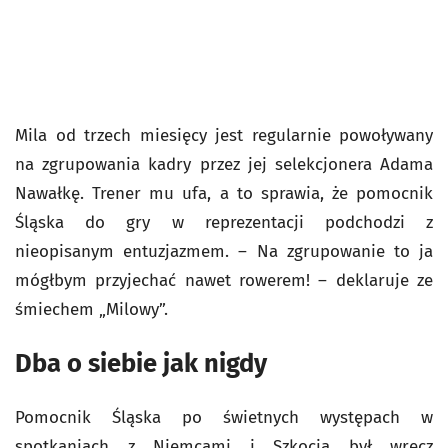
Mila od trzech miesięcy jest regularnie powoływany
na zgrupowania kadry przez jej selekcjonera Adama
Nawałkę. Trener mu ufa, a to sprawia, że pomocnik
Śląska do gry w reprezentacji podchodzi z
nieopisanym entuzjazmem. – Na zgrupowanie to ja
mógłbym przyjechać nawet rowerem! – deklaruje ze
śmiechem „Milowy”.
Dba o siebie jak nigdy
Pomocnik Śląska po świetnych występach w
spotkaniach z Niemcami i Szkocją był wręcz