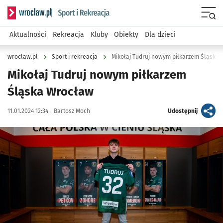
Serwis informacyjny wroclaw.pl podserwis: Sport i rekreacja
Menu
Aktualności
Rekreacja
Kluby
Obiekty
Dla dzieci
wroclaw.pl
Sport i rekreacja
Mikołaj Tudruj nowym piłkarzem Śląska
Mikołaj Tudruj nowym piłkarzem
Śląska Wrocław
Data publikacji:
Autor:
artykuł
11.01.2024 12:34 |
Bartosz Moch
Udostępnij
Kliknij, aby powiększyć