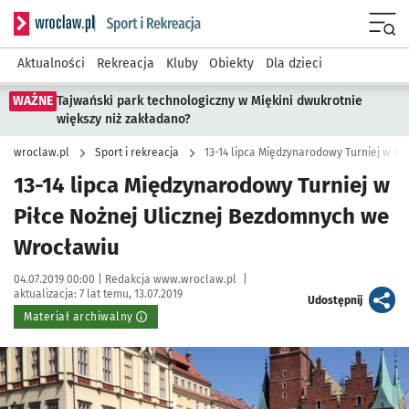
Serwis informacyjny wroclaw.pl podserwis: Sport i rekreacja
Menu
Aktualności
Rekreacja
Kluby
Obiekty
Dla dzieci
WAŻNE
Tajwański park technologiczny w Miękini dwukrotnie
większy niż zakładano?
wroclaw.pl
Sport i rekreacja
13-14 lipca Międzynarodowy Turniej w
Piłce Nożnej Ulicznej Bezdomnych we
Wrocławiu
Data publikacji:
Autor:
04.07.2019 00:00 |
Redakcja www.wroclaw.pl
|
aktualizacja:
7 lat temu, 13.07.2019
artykuł
Udostępnij
Materiał archiwalny
Kliknij, aby powiększyć