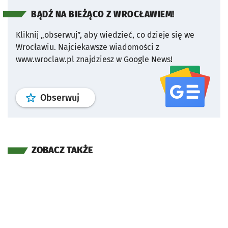
BĄDŹ NA BIEŻĄCO Z WROCŁAWIEM!
Kliknij „obserwuj”, aby wiedzieć, co dzieje się we
Wrocławiu.
Najciekawsze wiadomości z
www.wroclaw.pl znajdziesz w Google News!
profil
google news
serwisu wroclaw
Obserwuj
ZOBACZ TAKŻE