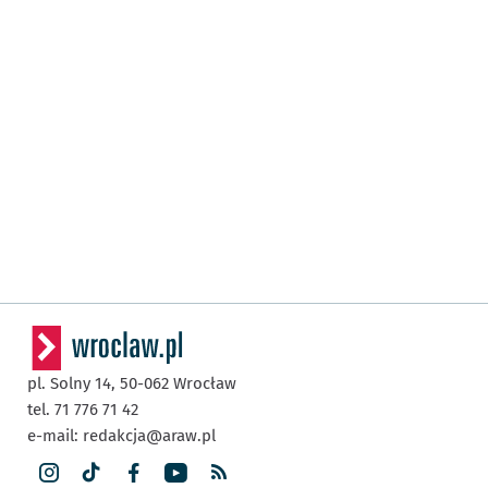
pl. Solny 14,
50-062
Wrocław
tel. 71 776 71 42
e-mail:
redakcja@araw.pl