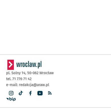
pl. Solny 14,
50-062
Wrocław
tel. 71 776 71 42
e-mail:
redakcja@araw.pl