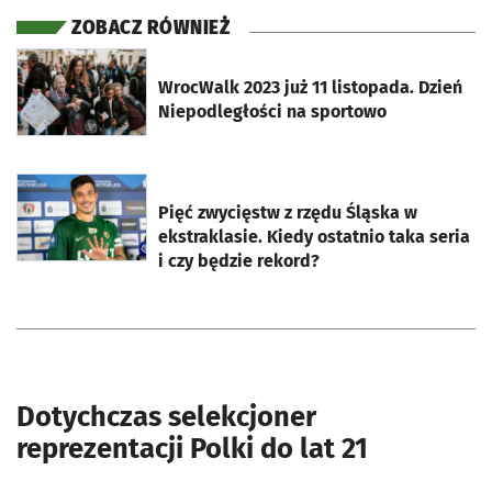
ZOBACZ RÓWNIEŻ
otworzy się w nowej karcie
WrocWalk 2023 już 11 listopada. Dzień
Niepodległości na sportowo
otworzy się w nowej karcie
Pięć zwycięstw z rzędu Śląska w
ekstraklasie. Kiedy ostatnio taka seria
i czy będzie rekord?
Dotychczas selekcjoner
reprezentacji Polki do lat 21