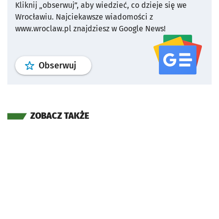
Kliknij „obserwuj”, aby wiedzieć, co dzieje się we
Wrocławiu.
Najciekawsze wiadomości z
www.wroclaw.pl znajdziesz w Google News!
profil
google news
serwisu wroclaw
Obserwuj
ZOBACZ TAKŻE