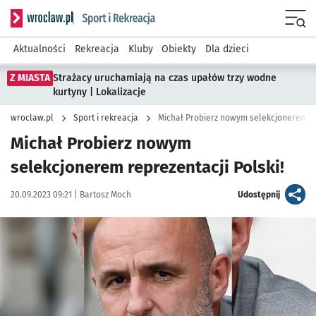
Serwis informacyjny wroclaw.pl podserwis: Sport i rekreacja
Menu
Aktualności
Rekreacja
Kluby
Obiekty
Dla dzieci
Z MIASTA
Strażacy uruchamiają na czas upałów trzy wodne
kurtyny | Lokalizacje
wroclaw.pl
Sport i rekreacja
Michał Probierz nowym selekcjonerem rep
Michał Probierz nowym
selekcjonerem reprezentacji Polski!
Data publikacji:
Autor:
artykuł
20.09.2023 09:21 |
Bartosz Moch
Udostępnij
Kliknij, aby powiększyć