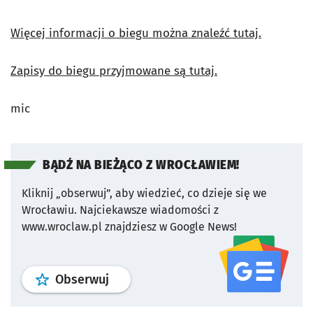
Więcej informacji o biegu można znaleźć tutaj.
Zapisy do biegu przyjmowane są tutaj.
mic
BĄDŹ NA BIEŻĄCO Z WROCŁAWIEM!
Kliknij „obserwuj”, aby wiedzieć, co dzieje się we
Wrocławiu.
Najciekawsze wiadomości z
www.wroclaw.pl znajdziesz w Google News!
profil
google news
serwisu wroclaw
Obserwuj