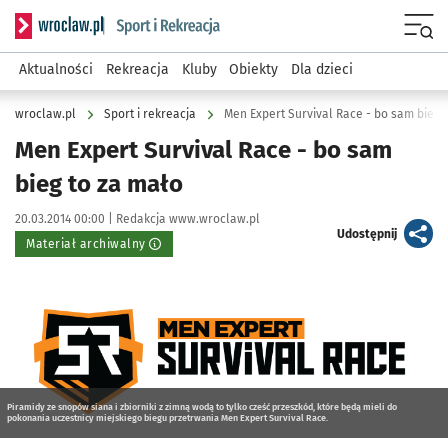
Serwis informacyjny wroclaw.pl podserwis: Sport i rekreacja
Menu
Aktualności
Rekreacja
Kluby
Obiekty
Dla dzieci
wroclaw.pl
Sport i rekreacja
Men Expert Survival Race - bo sam bieg 
Men Expert Survival Race - bo sam
bieg to za mało
Data publikacji:
Autor:
20.03.2014 00:00 |
Redakcja www.wroclaw.pl
artykuł
Udostępnij
Materiał archiwalny
Kliknij, aby powiększyć
Piramidy ze snopów siana i zbiorniki z zimną wodą to tylko cześć przeszkód, które będą mieli do
pokonania uczestnicy miejskiego biegu przetrwania Men Expert Survival Race.