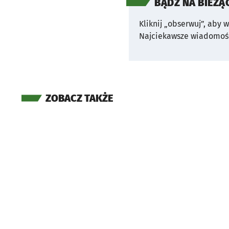
BĄDŹ NA BIEŻĄ
Kliknij „obserwuj”, aby 
Najciekawsze wiadomośc
ZOBACZ TAKŻE