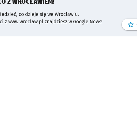
CO Z WROCŁAWIEM!
wiedzieć, co dzieje się we Wrocławiu.
i z www.wroclaw.pl znajdziesz w Google News!