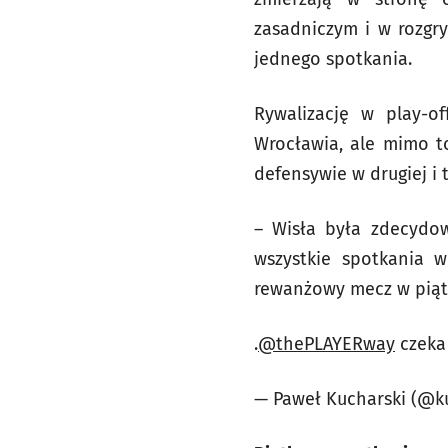
zasadniczym i w rozgry
jednego spotkania.
Rywalizację w play-o
Wrocławia, ale mimo to
defensywie w drugiej i t
– Wisła była zdecydow
wszystkie spotkania w
rewanżowy mecz w piąte
.
@thePLAYERway
czeka
— Paweł Kucharski (@k