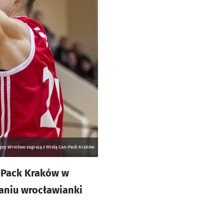
lęzy Wrocław zagrają z Wisłą Can-Pack Kraków
n-Pack Kraków w
aniu wrocławianki