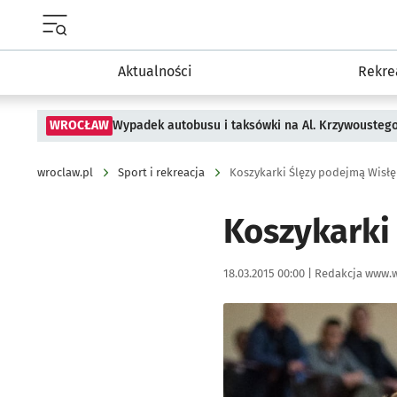
Menu główne portalu wroclaw.pl
Aktualności
Rekre
WROCŁAW
Wypadek autobusu i taksówki na Al. Krzywousteg
wroclaw.pl
Sport i rekreacja
Koszykarki Ślęzy podejmą Wisłę
Koszykarki
Data publikacji:
Autor:
18.03.2015 00:00 |
Redakcja www.w
Kliknij, aby powiększyć