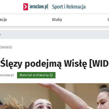
Serwis informacyjny wroclaw.pl podserwis: Sport 
acja
Kluby
o
 [WIDEO]
 Ślęzy podejmą Wisłę [WI
roclaw.pl
Materiał archiwalny