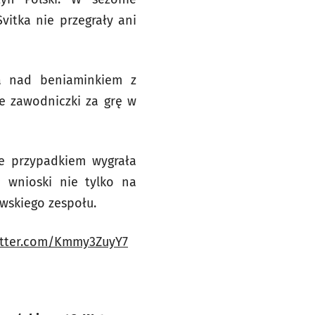
vitka nie przegrały ani
wa nad beniaminkiem z
je zawodniczki za grę w
ie przypadkiem wygrała
ć wnioski nie tylko na
awskiego zespołu.
witter.com/Kmmy3ZuyY7