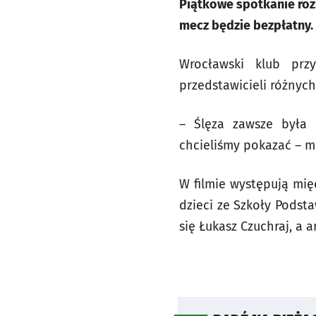
Piątkowe spotkanie rozp
mecz będzie bezpłatny.
Wrocławski klub prz
przedstawicieli różnyc
– Ślęza zawsze była 
chcieliśmy pokazać – m
W filmie występują mię
dzieci ze Szkoły Podst
się Łukasz Czuchraj, a 