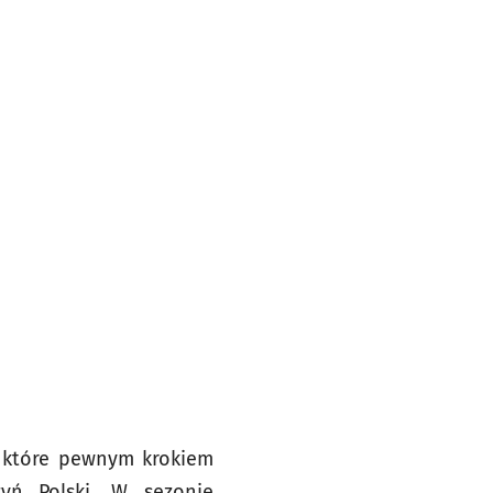
, które pewnym krokiem
yń Polski. W sezonie