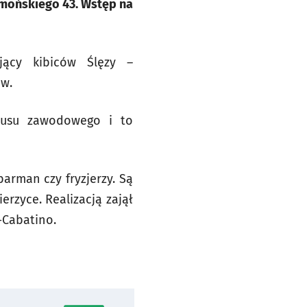
ełmońskiego 43. Wstęp na
jący kibiców Ślęzy –
ów.
atusu zawodowego i to
arman czy fryzjerzy. Są
rzyce. Realizacją zajął
-Cabatino.