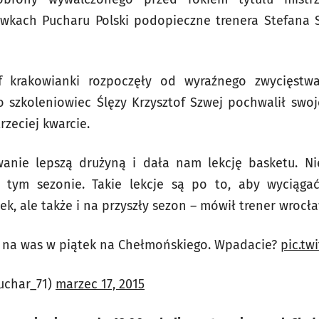
wkach Pucharu Polski podopieczne trenera Stefana S
ff krakowianki rozpoczęły od wyraźnego zwycięst
 szkoleniowiec Ślęzy Krzysztof Szwej pochwalił swo
rzeciej kwarcie.
anie lepszą drużyną i dała nam lekcję basketu. N
 tym sezonie. Takie lekcje są po to, aby wyciąga
k, ale także i na przyszły sezon – mówił trener wrocł
 na was w piątek na Chełmońskiego. Wpadacie?
pic.t
uchar_71)
marzec 17, 2015