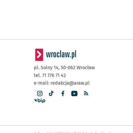
pl. Solny 14,
50-062
Wrocław
tel. 71 776 71 42
e-mail:
redakcja@araw.pl