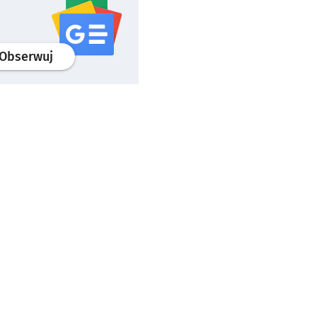
profil
google news
serwisu wroclaw.pl
Obserwuj