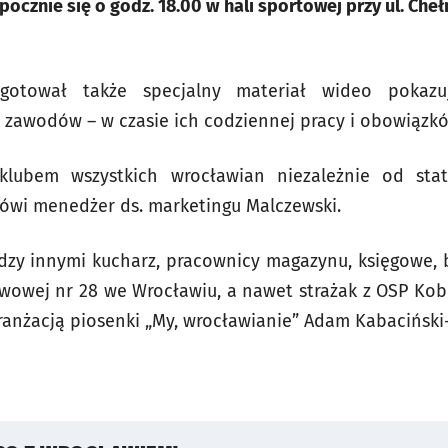
ocznie się o godz. 18.00 w hali sportowej przy ul. Ch
ygotował także specjalny materiał wideo pokazu
h zawodów – w czasie ich codziennej pracy i obowiązk
klubem wszystkich wrocławian niezależnie od st
ówi menedżer ds. marketingu Malczewski.
dzy innymi kucharz, pracownicy magazynu, księgowe, b
awowej nr 28 we Wrocławiu, a nawet strażak z OSP Kobie
aranżacją piosenki „My, wrocławianie” Adam Kabaciński