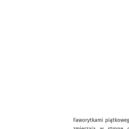
Faworytkami piątkoweg
zmierzają w stronę 