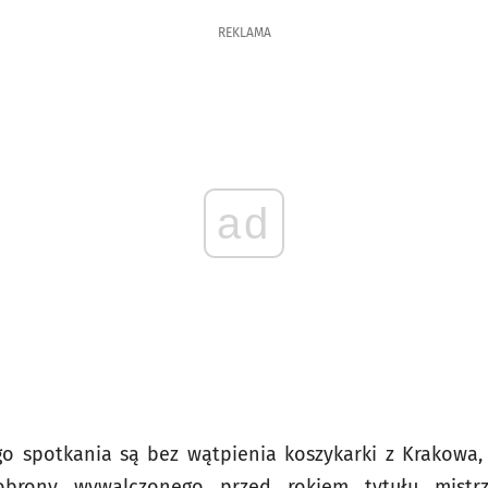
REKLAMA
ad
o spotkania są bez wątpienia koszykarki z Krakowa
obrony wywalczonego przed rokiem tytułu mistrz