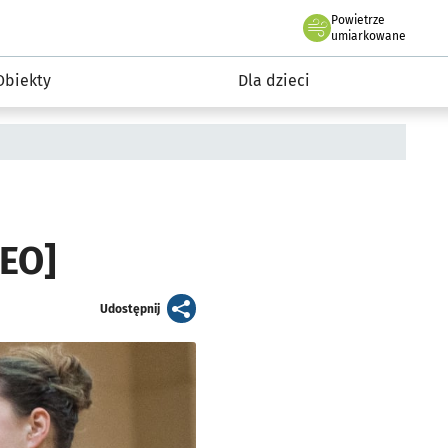
Powietrze
we Wrocławiu
i rekreacja
umiarkowane
Obiekty
Dla dzieci
DEO]
artykuł
Udostępnij