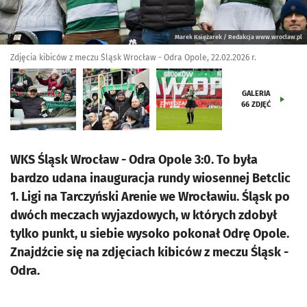
Marek Księżarek / Redakcja www.wroclaw.pl
Zdjęcia kibiców z meczu Śląsk Wrocław - Odra Opole, 22.02.2026 r.
GALERIA
66
ZDJĘĆ
WKS Śląsk Wrocław - Odra Opole 3:0. To była
bardzo udana inauguracja rundy wiosennej Betclic
1. Ligi na Tarczyński Arenie we Wrocławiu. Śląsk po
dwóch meczach wyjazdowych, w których zdobył
tylko punkt, u siebie wysoko pokonał Odrę Opole.
Znajdźcie się na zdjęciach kibiców z meczu Śląsk -
Odra.