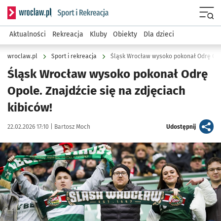
Serwis informacyjny wroclaw.pl podserwis: Sport i rekreacja
Menu
Aktualności
Rekreacja
Kluby
Obiekty
Dla dzieci
wroclaw.pl
Sport i rekreacja
Śląsk Wrocław wysoko pokonał Odrę Opol
Śląsk Wrocław wysoko pokonał Odrę
Opole. Znajdźcie się na zdjęciach
kibiców!
Data publikacji:
Autor:
artykuł
22.02.2026 17:10 |
Bartosz Moch
Udostępnij
Kliknij, aby zobaczyć galerię