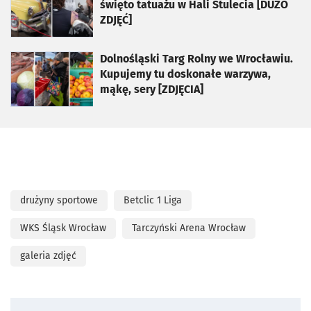
święto tatuażu w Hali Stulecia [DUŻO
ZDJĘĆ]
otworzy się w nowej karcie
Dolnośląski Targ Rolny we Wrocławiu.
Kupujemy tu doskonałe warzywa,
mąkę, sery [ZDJĘCIA]
drużyny sportowe
Betclic 1 Liga
WKS Śląsk Wrocław
Tarczyński Arena Wrocław
galeria zdjęć