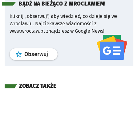
BĄDŹ NA BIEŻĄCO Z WROCŁAWIEM!
Kliknij „obserwuj”, aby wiedzieć, co dzieje się we
Wrocławiu.
Najciekawsze wiadomości z
www.wroclaw.pl znajdziesz w Google News!
profil
google news
serwisu wroclaw
Obserwuj
ZOBACZ TAKŻE