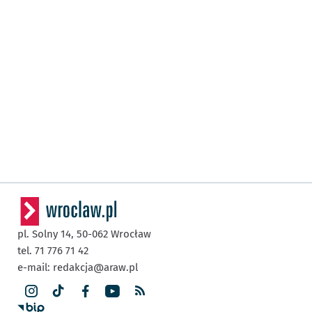
pl. Solny 14,
50-062
Wrocław
tel. 71 776 71 42
e-mail:
redakcja@araw.pl