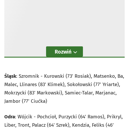
Rozwiń
Śląsk
: Szromnik - Kurowski (73' Rosiak), Matsenko, Ba,
Malec, Llinares (83' Klimek), Sokołowski (77' Yriarte),
Mokrzycki (83' Markowski), Samiec-Talar, Marjanac,
Jambor (77' Ciućka)
Odra
: Wójcik - Pochcioł, Purzycki (64' Ramos), Prikryl,
Liber, Tront, Palacz (64' Szrek), Kendzia, Feliks (46'