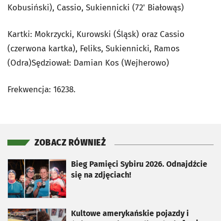
Kobusiński), Cassio, Sukiennicki (72' Białowąs)
Kartki: Mokrzycki, Kurowski (Śląsk) oraz Cassio
(czerwona kartka), Feliks, Sukiennicki, Ramos
(Odra)Sędziował: Damian Kos (Wejherowo)
Frekwencja: 16238.
ZOBACZ RÓWNIEŻ
otworzy się w nowej karcie
Bieg Pamięci Sybiru 2026. Odnajdźcie
się na zdjęciach!
otworzy się w nowej karcie
Kultowe amerykańskie pojazdy i