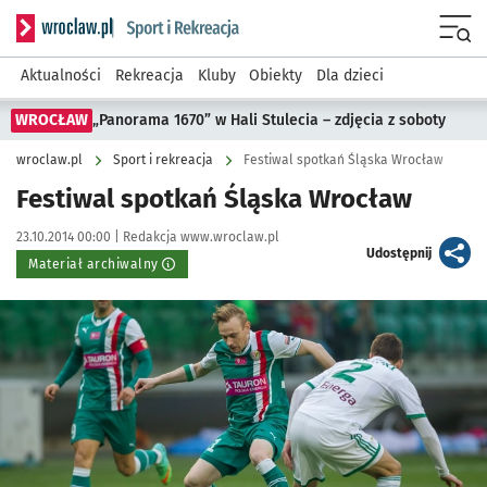
Serwis informacyjny wroclaw.pl podserwis: Sport i rekreacja
Menu
Aktualności
Rekreacja
Kluby
Obiekty
Dla dzieci
WROCŁAW
„Panorama 1670” w Hali Stulecia – zdjęcia z soboty
wroclaw.pl
Sport i rekreacja
Festiwal spotkań Śląska Wrocław
Festiwal spotkań Śląska Wrocław
Data publikacji:
Autor:
23.10.2014 00:00 |
Redakcja www.wroclaw.pl
artykuł
Udostępnij
Materiał archiwalny
Kliknij, aby powiększyć