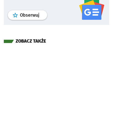
profil
google news
serwisu wroclaw
Obserwuj
ZOBACZ TAKŻE