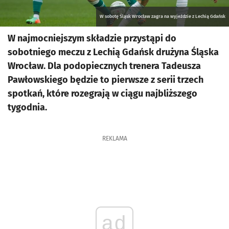
W sobotę Śląsk Wrocław zagra na wyjeździe z Lechią Gdańsk
W najmocniejszym składzie przystąpi do
sobotniego meczu z Lechią Gdańsk drużyna Śląska
Wrocław. Dla podopiecznych trenera Tadeusza
Pawłowskiego będzie to pierwsze z serii trzech
spotkań, które rozegrają w ciągu najbliższego
tygodnia.
REKLAMA
ad