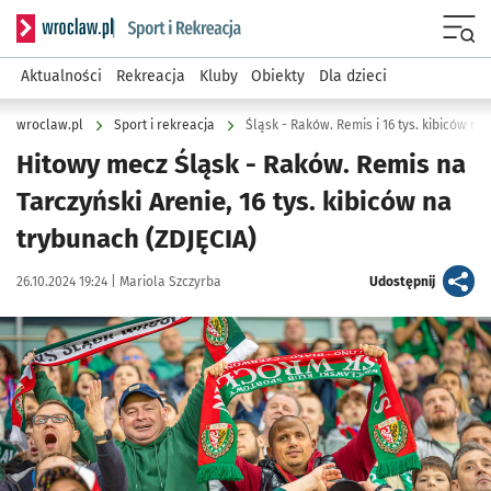
Serwis informacyjny wroclaw.pl podserwis: Sport i rekreacja
Menu
Aktualności
Rekreacja
Kluby
Obiekty
Dla dzieci
wroclaw.pl
Sport i rekreacja
Śląsk - Raków. Remis i 16 tys. kibiców na
Hitowy mecz Śląsk - Raków. Remis na
Tarczyński Arenie, 16 tys. kibiców na
trybunach (ZDJĘCIA)
Data publikacji:
Autor:
artykuł
26.10.2024 19:24 |
Mariola Szczyrba
Udostępnij
Kliknij, aby zobaczyć galerię