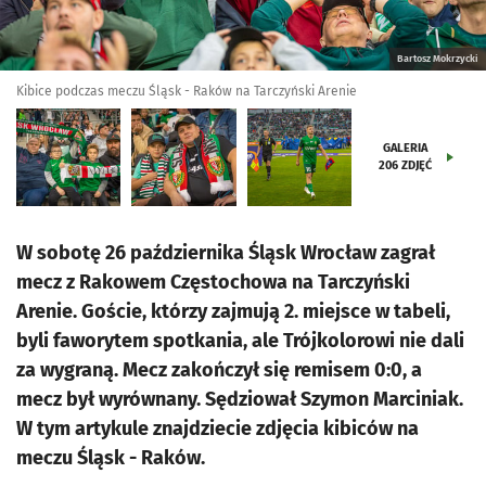
Bartosz Mokrzycki
Kibice podczas meczu Śląsk - Raków na Tarczyński Arenie
GALERIA
206
ZDJĘĆ
W sobotę 26 października Śląsk Wrocław zagrał
mecz z Rakowem Częstochowa na Tarczyński
Arenie. Goście, którzy zajmują 2. miejsce w tabeli,
byli faworytem spotkania, ale Trójkolorowi nie dali
za wygraną. Mecz zakończył się remisem 0:0, a
mecz był wyrównany. Sędziował Szymon Marciniak.
W tym artykule znajdziecie zdjęcia kibiców na
meczu Śląsk - Raków.