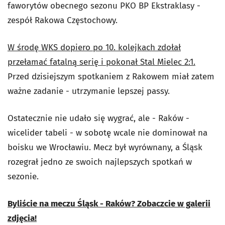
faworytów obecnego sezonu PKO BP Ekstraklasy -
zespół Rakowa Częstochowy.
W środę WKS dopiero po 10. kolejkach zdołał
przełamać fatalną serię i pokonał Stal Mielec 2:1.
Przed dzisiejszym spotkaniem z Rakowem miał zatem
ważne zadanie - utrzymanie lepszej passy.
Ostatecznie nie udało się wygrać, ale - Raków -
wicelider tabeli - w sobotę wcale nie dominował na
boisku we Wrocławiu. Mecz był wyrównany, a Śląsk
rozegrał jedno ze swoich najlepszych spotkań w
sezonie.
Byliście na meczu Śląsk - Raków? Zobaczcie w galerii
zdjęcia!