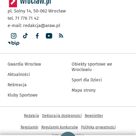
pl. Solny 14,
50-062
Wrocław
tel. 71 776 71 42
e-mail:
redakcja@araw.pl
Gwardia Wrocław
Obiekty sportowe we
Wrocławiu
Aktualności
Sport dla Dzieci
Rekreacja
Mapa strony
Kluby Sportowe
Inne informacje
Redakcja
Deklaracja dostępności
Newsletter
Regulamin
Regulamin konkursów
Polityka prywatności
Strona główna - wroclaw.pl
Ustawienia cookies