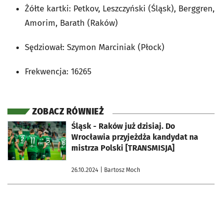
Żółte kartki: Petkov, Leszczyński (Śląsk), Berggren,
Amorim, Barath (Raków)
Sędziował: Szymon Marciniak (Płock)
Frekwencja: 16265
ZOBACZ RÓWNIEŻ
otworzy się w nowej karcie
Śląsk - Raków już dzisiaj. Do
Wrocławia przyjeżdża kandydat na
mistrza Polski [TRANSMISJA]
26.10.2024
| Bartosz Moch