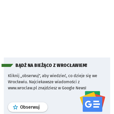
BĄDŹ NA BIEŻĄCO Z WROCŁAWIEM!
Kliknij „obserwuj”, aby wiedzieć, co dzieje się we
Wrocławiu.
Najciekawsze wiadomości z
www.wroclaw.pl znajdziesz w Google News!
profil
google news
serwisu wroclaw
Obserwuj