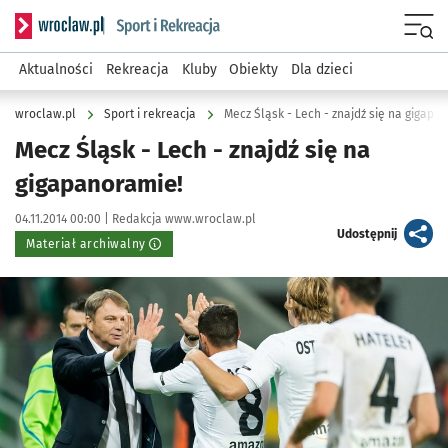
Serwis informacyjny wroclaw.pl podserwis: Sport i rekreacja
Menu
Aktualności
Rekreacja
Kluby
Obiekty
Dla dzieci
wroclaw.pl
Sport i rekreacja
Mecz Śląsk - Lech - znajdź się na gigapa
Mecz Śląsk - Lech - znajdź się na
gigapanoramie!
Data publikacji:
Autor:
04.11.2014 00:00 |
Redakcja www.wroclaw.pl
artykuł
Udostępnij
Materiał archiwalny
Kliknij, aby powiększyć