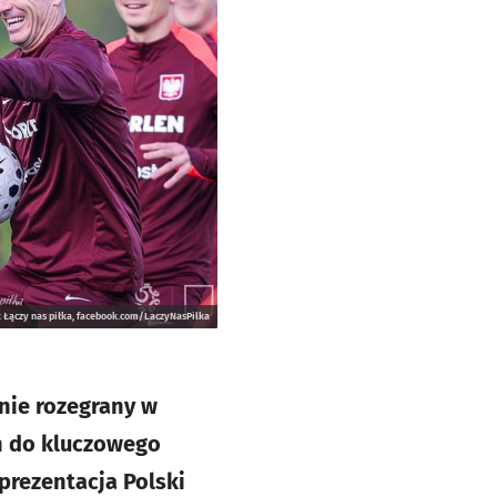
 Łączy nas piłka, facebook.com/LaczyNasPilka
nie rozegrany w
ń do kluczowego
prezentacja Polski