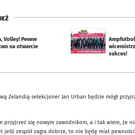
IEŻ
rcie
otworzy się w nowej karci
, Volley! Pewne
Ampfutbol
two na otwarcie
wicemistrz
sukces!
wą Zelandią selekcjoner Jan Urban będzie mógł przyj
m przyjrzeć się nowym zawodnikom, a i tak wiem, że n
t jeśli zespół zagra dobrze, to nie będę miał pewności