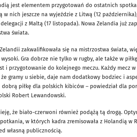
ndią jest elementem przygotowań do ostatnich spotka
ą w nich jeszcze na wyjeździe z Litwą (12 października),
 delegacji z Maltą (17 listopada). Nowa Zelandia już za
stwa świata.
elandii zakwalifikowała się na mistrzostwa świata, wi
 wysoki. Gra dobrze nie tylko w rugby, ale także w piłk
st i przygotowanie do kolejnego meczu. Każdy mecz w r
o, że gramy u siebie, daje nam dodatkowy bodziec i as
 dobrą piłkę dla polskich kibiców – powiedział dla por
Polski Robert Lewandowski.
ieję, że biało-czerwoni również podążą tą drogą. Opty
potkania, w których kadra zremisowała z Holandią w 
ed własną publicznością.