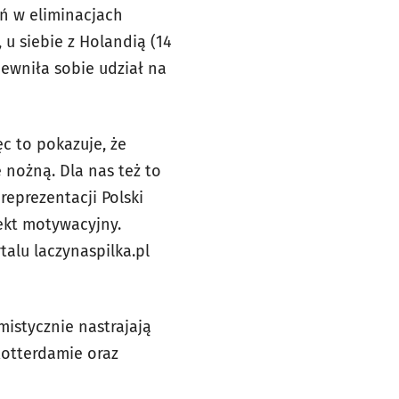
ń w eliminacjach
 u siebie z Holandią (14
pewniła sobie udział na
ęc to pokazuje, że
ę nożną. Dla nas też to
eprezentacji Polski
pekt motywacyjny.
talu laczynaspilka.pl
mistycznie nastrajają
Rotterdamie oraz