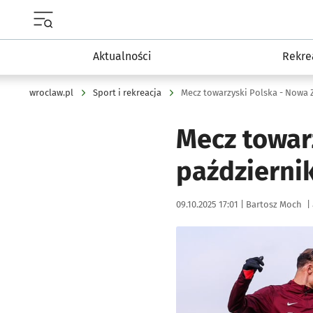
Menu główne portalu wroclaw.pl
Aktualności
Rekre
wroclaw.pl
Sport i rekreacja
Mecz towarzyski Polska - Nowa 
Mecz towarz
październi
Data publikacji:
Autor:
09.10.2025 17:01 |
Bartosz Moch
|
Kliknij, aby powiększyć