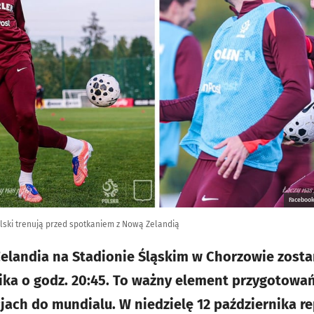
Facebook
olski trenują przed spotkaniem z Nową Zelandią
elandia na Stadionie Śląskim w Chorzowie zosta
ika o godz. 20:45. To ważny element przygotowa
jach do mundialu. W niedzielę 12 października re