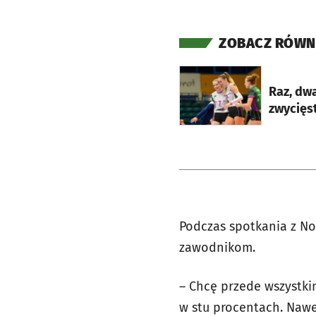
ZOBACZ RÓWN
otworzy się w nowej ka
Raz, dwa
zwycięs
Podczas spotkania z No
zawodnikom.
– Chcę przede wszystki
w stu procentach. Nawe