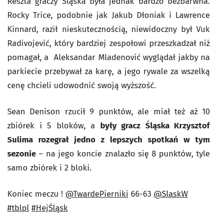
Reszta graczy Śląska była jednak bardzo bezbarwna.
Rocky Trice, podobnie jak Jakub Dłoniak i Lawrence
Kinnard, raził nieskutecznością, niewidoczny był Vuk
Radivojević, który bardziej zespołowi przeszkadzał niż
pomagał, a Aleksandar Mladenović wyglądał jakby na
parkiecie przebywał za karę, a jego rywale za wszelką
cenę chcieli udowodnić swoją wyższość.
Sean Denison rzucił 9 punktów, ale miał też aż 10
zbiórek i 5 bloków, a
były gracz Śląska Krzysztof
Sulima rozegrał jedno z lepszych spotkań w tym
sezonie
– na jego koncie znalazło się 8 punktów, tyle
samo zbiórek i 2 bloki.
Koniec meczu !
@TwardePierniki
66-63
@SlaskW
#tblpl
#HejŚląsk