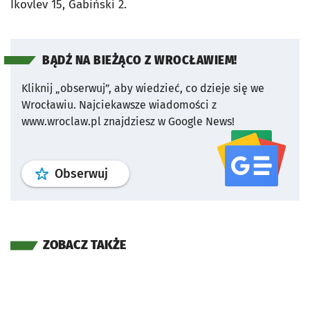
Ikovlev 15, Gabiński 2.
BĄDŹ NA BIEŻĄCO Z WROCŁAWIEM!
Kliknij „obserwuj”, aby wiedzieć, co dzieje się we
Wrocławiu.
Najciekawsze wiadomości z
www.wroclaw.pl znajdziesz w Google News!
profil
google news
serwisu wroclaw
Obserwuj
ZOBACZ TAKŻE