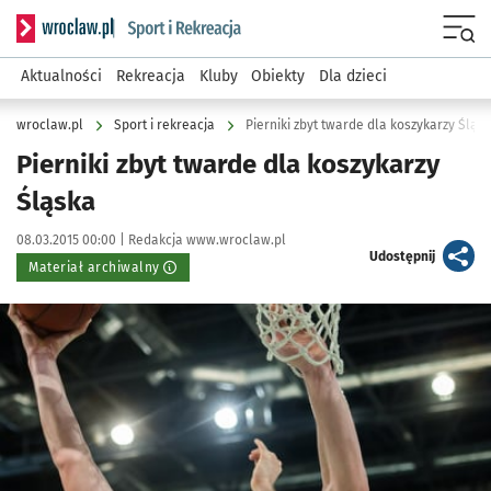
Serwis informacyjny wroclaw.pl podserwis: Sport i rekreacja
Menu
Aktualności
Rekreacja
Kluby
Obiekty
Dla dzieci
wroclaw.pl
Sport i rekreacja
Pierniki zbyt twarde dla koszykarzy Śląs
Pierniki zbyt twarde dla koszykarzy
Śląska
Data publikacji:
Autor:
08.03.2015 00:00 |
Redakcja www.wroclaw.pl
artykuł
Udostępnij
Materiał archiwalny
Kliknij, aby powiększyć