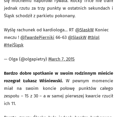
się mocnemu naporowi rywala. Rocky Trice nie trafił
jednak rzutu za trzy punkty w ostatnich sekundach i
Śląsk schodził z parkietu pokonany.
Wyślę rachunek od kardiologa... RT
@SlaskW
Koniec
meczu !
@TwardePierniki
66-63
@SlaskW
#tblpl
#HejŚląsk
— Оlga (@olgapietry)
March 7, 2015
Bardzo dobre spotkanie w swoim rodzinnym mieście
rozegrał Łukasz Wiśniewski.
W pewnym momencie
miał na swoim koncie połowę punktów całego
zespołu – 15 z 30 – a w samej pierwszej kwarcie rzucił
ich 11.