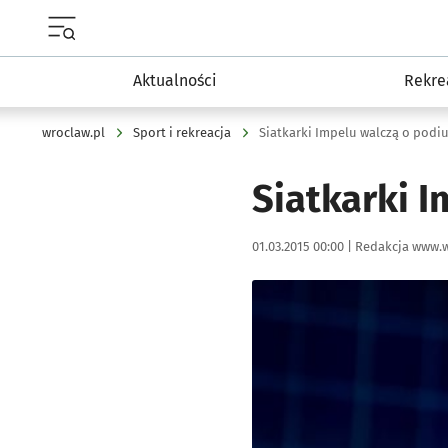
Menu główne portalu wroclaw.pl
Aktualności
Rekre
wroclaw.pl
Sport i rekreacja
Siatkarki Impelu walczą o podi
Siatkarki 
Data publikacji:
Autor:
01.03.2015 00:00 |
Redakcja www.w
Kliknij, aby powiększyć