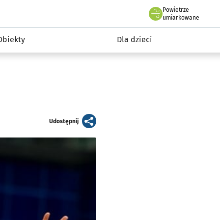
Powietrze
we Wrocławiu
i rekreacja
umiarkowane
Obiekty
Dla dzieci
artykuł
Udostępnij