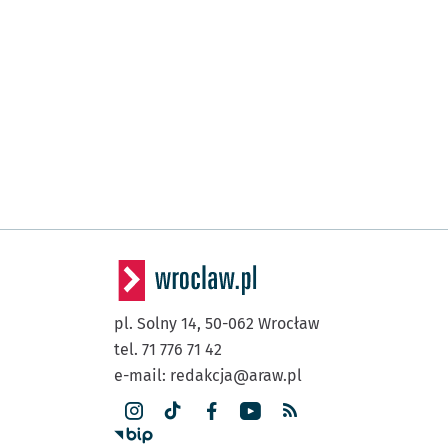
pl. Solny 14,
50-062
Wrocław
tel. 71 776 71 42
e-mail:
redakcja@araw.pl