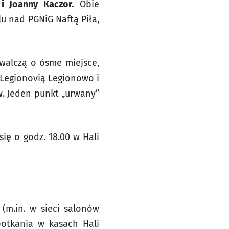
i Joanny Kaczor.
Obie
u nad PGNiG Naftą Piła,
alczą o ósme miejsce,
z Legionovią Legionowo i
. Jeden punkt „urwany”
ię o godz. 18.00 w Hali
(m.in. w sieci salonów
otkania w kasach Hali