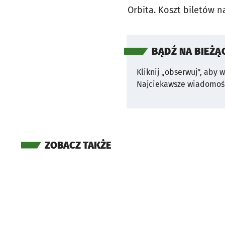
Orbita. Koszt biletów n
BĄDŹ NA BIEŻĄ
Kliknij „obserwuj”, aby 
Najciekawsze wiadomośc
ZOBACZ TAKŻE