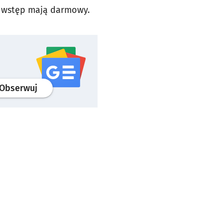
ni wstęp mają darmowy.
profil
google news
serwisu wroclaw.pl
Obserwuj