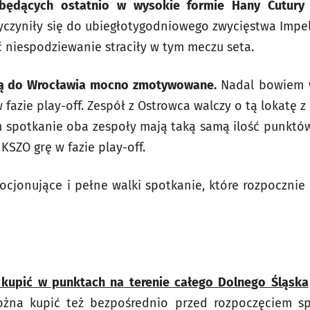
będących ostatnio w wysokie formie Hany Cutury 
yczyniły się do ubiegłotygodniowego zwycięstwa Impel
 niespodziewanie straciły w tym meczu seta.
dą do Wrocławia mocno zmotywowane.
Nadal bowiem w
 fazie play-off. Zespół z Ostrowca walczy o tą lokatę 
 spotkanie oba zespoły mają taką samą ilość punktów
SZO grę w fazie play-off.
cjonujące i pełne walki spotkanie, które rozpocznie s
kupić w punktach na terenie całego Dolnego Śląska
ożna kupić też bezpośrednio przed rozpoczęciem sp