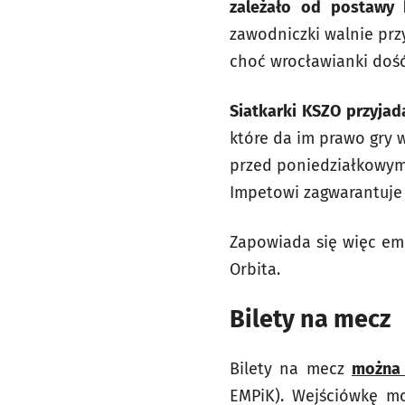
zależało od postawy 
zawodniczki walnie prz
choć wrocławianki dość
Siatkarki KSZO przyja
które da im prawo gry w
przed poniedziałkowym
Impetowi zagwarantuje K
Zapowiada się więc emo
Orbita.
Bilety na mecz
Bilety na mecz
można 
EMPiK). Wejściówkę m