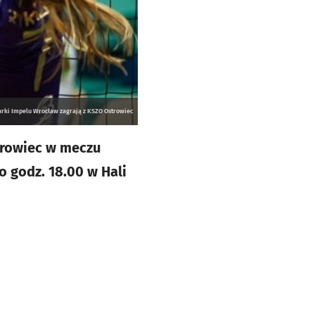
arki Impelu Wrocław zagrają z KSZO Ostrowiec
trowiec w meczu
o godz. 18.00 w Hali