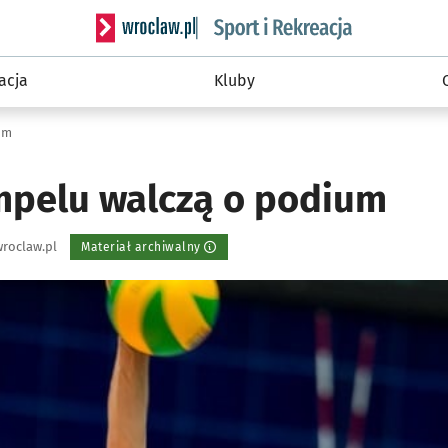
Serwis informacyjny wroclaw.pl podserwis: Sport 
acja
Kluby
um
Impelu walczą o podium
roclaw.pl
Materiał archiwalny