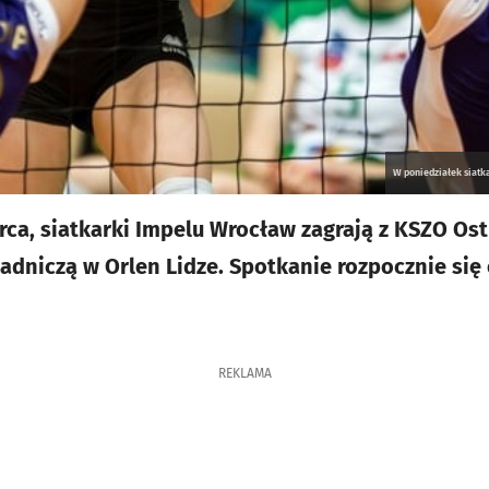
W poniedziałek siatk
rca, siatkarki Impelu Wrocław zagrają z KSZO Os
dniczą w Orlen Lidze. Spotkanie rozpocznie się 
REKLAMA