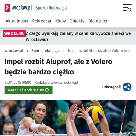
Serwis informacyjny wroclaw.pl podserwis: Sport i rekreacja
Menu
Aktualności
Rekreacja
Kluby
Obiekty
Dla dzieci
WROCŁAW
Z czego wynikają zmiany w cenniku wywozu śmieci we
Wrocławiu?
wroclaw.pl
Sport i rekreacja
Impel rozbił Aluprof, ale z Volero będzie
Impel rozbił Aluprof, ale z Volero
będzie bardzo ciężko
Data publikacji:
Autor:
26.01.2015 00:00 |
Redakcja www.wroclaw.pl
artykuł
Udostępnij
Materiał archiwalny
Kliknij, aby powiększyć