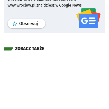
www.wroclaw.pl znajdziesz w Google News!
profil
google news
serwisu wroclaw
Obserwuj
ZOBACZ TAKŻE