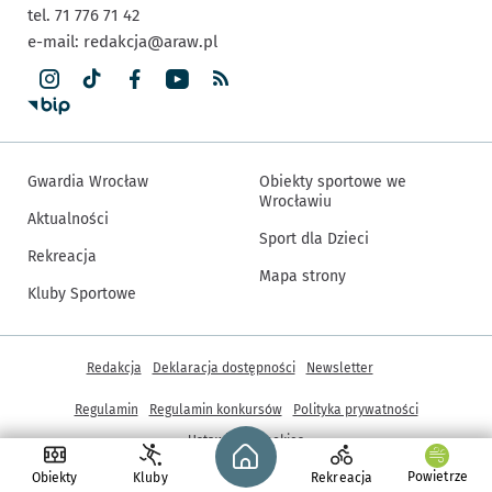
tel. 71 776 71 42
e-mail:
redakcja@araw.pl
Gwardia Wrocław
Obiekty sportowe we
Wrocławiu
Aktualności
Sport dla Dzieci
Rekreacja
Mapa strony
Kluby Sportowe
Inne informacje
Redakcja
Deklaracja dostępności
Newsletter
Regulamin
Regulamin konkursów
Polityka prywatności
Strona główna - wroclaw.pl
Ustawienia cookies
Powietrze
Obiekty
Kluby
Rekreacja
© Copyright 2005-2026, ARAW S.A., Gmina Wrocław