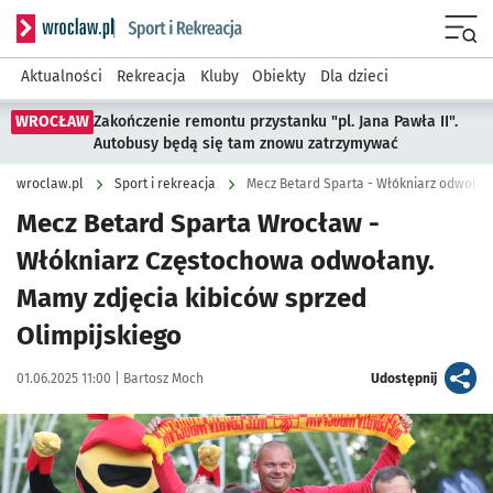
Serwis informacyjny wroclaw.pl podserwis: Sport i rekreacja
Menu
Aktualności
Rekreacja
Kluby
Obiekty
Dla dzieci
WROCŁAW
Zakończenie remontu przystanku "pl. Jana Pawła II".
Autobusy będą się tam znowu zatrzymywać
wroclaw.pl
Sport i rekreacja
Mecz Betard Sparta - Włókniarz odwołan
Mecz Betard Sparta Wrocław -
Włókniarz Częstochowa odwołany.
Mamy zdjęcia kibiców sprzed
Olimpijskiego
Data publikacji:
Autor:
artykuł
01.06.2025 11:00 |
Bartosz Moch
Udostępnij
Kliknij, aby zobaczyć galerię