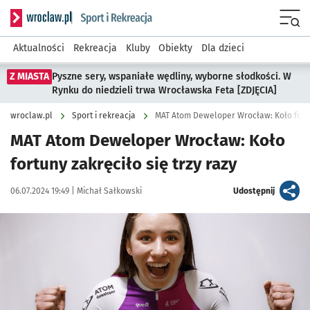
Serwis informacyjny wroclaw.pl podserwis: Sport i rekreacja
Menu
Aktualności
Rekreacja
Kluby
Obiekty
Dla dzieci
Z MIASTA
Pyszne sery, wspaniałe wędliny, wyborne słodkości. W
Rynku do niedzieli trwa Wrocławska Feta [ZDJĘCIA]
wroclaw.pl
Sport i rekreacja
MAT Atom Deweloper Wrocław: Koło fortun
MAT Atom Deweloper Wrocław: Koło
fortuny zakręciło się trzy razy
Data publikacji:
Autor:
artykuł
06.07.2024 19:49 |
Michał Sałkowski
Udostępnij
Kliknij, aby powiększyć