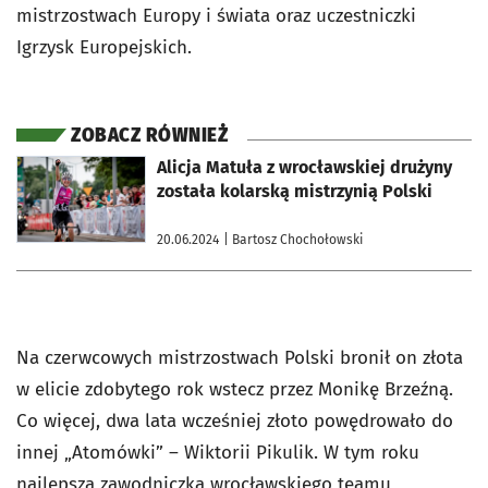
mistrzostwach Europy i świata oraz uczestniczki
Igrzysk Europejskich.
ZOBACZ RÓWNIEŻ
otworzy się w nowej karcie
Alicja Matuła z wrocławskiej drużyny
została kolarską mistrzynią Polski
20.06.2024
| Bartosz Chochołowski
Na czerwcowych mistrzostwach Polski bronił on złota
w elicie zdobytego rok wstecz przez Monikę Brzeźną.
Co więcej, dwa lata wcześniej złoto powędrowało do
innej „Atomówki” – Wiktorii Pikulik. W tym roku
najlepsza zawodniczka wrocławskiego teamu,