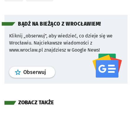
BĄDŹ NA BIEŻĄCO Z WROCŁAWIEM!
Kliknij „obserwuj”, aby wiedzieć, co dzieje się we
Wrocławiu.
Najciekawsze wiadomości z
www.wroclaw.pl znajdziesz w Google News!
profil
google news
serwisu wroclaw
Obserwuj
ZOBACZ TAKŻE