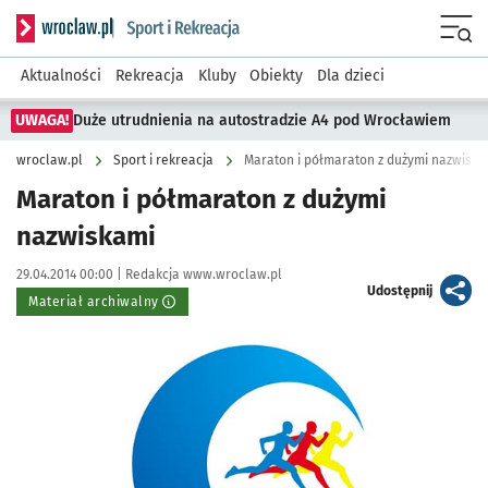
Serwis informacyjny wroclaw.pl podserwis: Sport i rekreacja
Menu
Aktualności
Rekreacja
Kluby
Obiekty
Dla dzieci
UWAGA!
Duże utrudnienia na autostradzie A4 pod Wrocławiem
wroclaw.pl
Sport i rekreacja
Maraton i półmaraton z dużymi nazwiska
Maraton i półmaraton z dużymi
nazwiskami
Data publikacji:
Autor:
29.04.2014 00:00 |
Redakcja www.wroclaw.pl
artykuł
Udostępnij
Materiał archiwalny
Kliknij, aby powiększyć