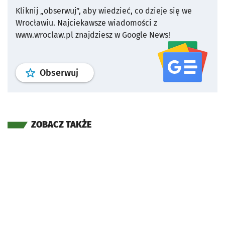
Kliknij „obserwuj”, aby wiedzieć, co dzieje się we
Wrocławiu.
Najciekawsze wiadomości z
www.wroclaw.pl znajdziesz w Google News!
profil
google news
serwisu wroclaw
Obserwuj
ZOBACZ TAKŻE