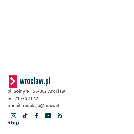
pl. Solny 14,
50-062
Wrocław
tel. 71 776 71 42
e-mail:
redakcja@araw.pl