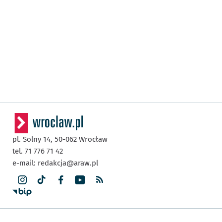
pl. Solny 14,
50-062
Wrocław
tel. 71 776 71 42
e-mail:
redakcja@araw.pl