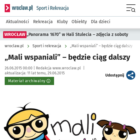
Serwis informacyjny wroclaw.pl podserwis: Sport i rekreacja
Menu
Aktualności
Rekreacja
Kluby
Obiekty
Dla dzieci
WROCŁAW
„Panorama 1670” w Hali Stulecia – zdjęcia z soboty
wroclaw.pl
Sport i rekreacja
„Mali wspaniali” – będzie ciąg dalszy
„Mali wspaniali” – będzie ciąg dalszy
Data publikacji:
Autor:
26.06.2015 00:00 |
Redakcja www.wroclaw.pl
|
aktualizacja:
11 lat temu, 29.06.2015
artykuł
Udostępnij
Materiał archiwalny
Kliknij, aby powiększyć