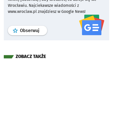
Wrocławiu.
Najciekawsze wiadomości z
www.wroclaw.pl znajdziesz w Google News!
profil
google news
serwisu wroclaw
Obserwuj
ZOBACZ TAKŻE