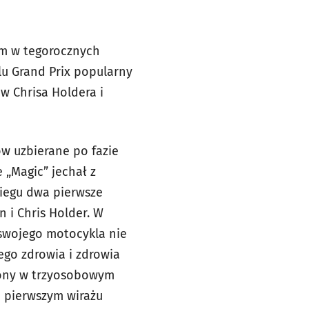
em w tegorocznych
lu Grand Prix popularny
w Chrisa Holdera i
ów uzbierane po fazie
 „Magic” jechał z
biegu dwa pierwsze
n i Chris Holder. W
 swojego motocykla nie
ego zdrowia i zdrowia
rzony w trzyosobowym
a pierwszym wirażu