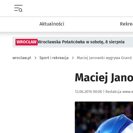
Menu główne portalu wroclaw.pl
Aktualności
Rekre
WROCŁAW
Wrocławska Potańcówka w sobotę, 8 sierpnia
wroclaw.pl
Sport i rekreacja
Maciej Janowski wygrywa Grand 
Maciej Jan
Data publikacji:
Autor:
12.06.2016 00:00 |
Redakcja www.w
Kliknij, aby powiększyć