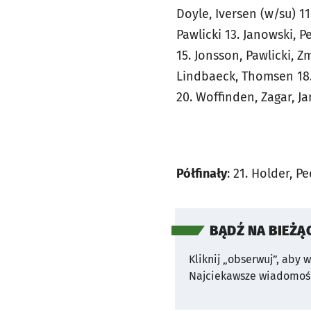
Doyle, Iversen (w/su) 1
Pawlicki 13. Janowski, 
15. Jonsson, Pawlicki, Z
Lindbaeck, Thomsen 18. 
20. Woffinden, Zagar, J
Półfinały
: 21. Holder, 
BĄDŹ NA BIEŻĄ
Kliknij „obserwuj”, aby 
Najciekawsze wiadomośc