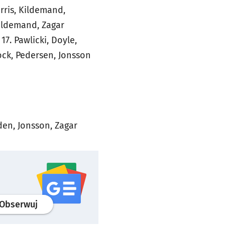
rris, Kildemand,
Kildemand, Zagar
17. Pawlicki, Doyle,
ock, Pedersen, Jonsson
den, Jonsson, Zagar
profil
google news
serwisu wroclaw.pl
Obserwuj