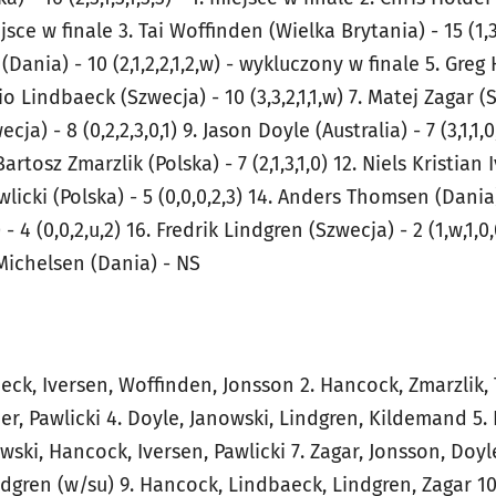
miejsce w finale 3. Tai Woffinden (Wielka Brytania) - 15 (1,3
 (Dania) - 10 (2,1,2,2,1,2,w) - wykluczony w finale 5. Gre
onio Lindbaeck (Szwecja) - 10 (3,3,2,1,1,w) 7. Matej Zagar (S
ja) - 8 (0,2,2,3,0,1) 9. Jason Doyle (Australia) - 7 (3,1,1
. Bartosz Zmarzlik (Polska) - 7 (2,1,3,1,0) 12. Niels Kristia
Pawlicki (Polska) - 5 (0,0,0,2,3) 14. Anders Thomsen (Dania) 
- 4 (0,0,2,u,2) 16. Fredrik Lindgren (Szwecja) - 2 (1,w,1,0
 Michelsen (Dania) - NS
aeck, Iversen, Woffinden, Jonsson 2. Hancock, Zmarzlik
der, Pawlicki 4. Doyle, Janowski, Lindgren, Kildemand 5
wski, Hancock, Iversen, Pawlicki 7. Zagar, Jonsson, Doyl
gren (w/su) 9. Hancock, Lindbaeck, Lindgren, Zagar 10