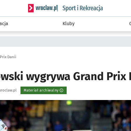
Serwis informacyjny wroclaw.pl podserwis: Sport 
acja
Kluby
Prix Danii
owski wygrywa Grand Prix 
roclaw.pl
Materiał archiwalny