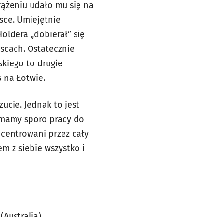
rążeniu udało mu się na
sce. Umiejętnie
oldera „dobierał” się
jscach. Ostatecznie
wskiego to drugie
 na Łotwie.
ucie. Jednak to jest
le mamy sporo pracy do
ncentrowani przez cały
m z siebie wszystko i
 (Australia)