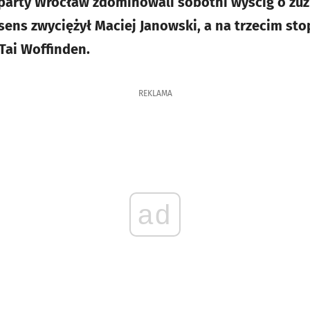
party Wrocław zdominowali sobotni wyścig o żuż
rsens zwyciężył Maciej Janowski, a na trzecim st
Tai Woffinden.
REKLAMA
ad