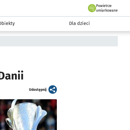
Powietrze
we Wrocławiu
i rekreacja
umiarkowane
Obiekty
Dla dzieci
Danii
artykuł
Udostępnij