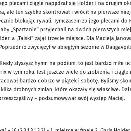
ego plecami ciągle napędzał się Holder i na drugim ok
a, ale ten szybko skontrował i wrócił na pierwsze miej
ecznie blokując rywali. Tymczasem za jego plecami do H
o aby „Spartanie” przyjechali na dwóch pierwszych mie
lder, a „Tajski” zajął trzecie miejsce. Dla Macieja Jano
 Poprzednio zwyciężył w ubiegłym sezonie w Daugavpils
Kiedy słyszysz hymn na podium, to jest bardzo miłe ucz
rix w tym roku. Jest jeszcze wiele do zrobienia i ciąg
acował bardzo dobrze w piątek i sobotę. Byliśmy sko
ilka drobnych zmian, które okazały się właściwe. Dałe
 przeszczęśliwy – podsumowywał swój występ Maciej.
) - 16 (2,3,1,3,1,3,3) - 1. miejsce w finale 2. Chris Holder