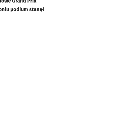
lowe Grand Prix
opniu podium stanął