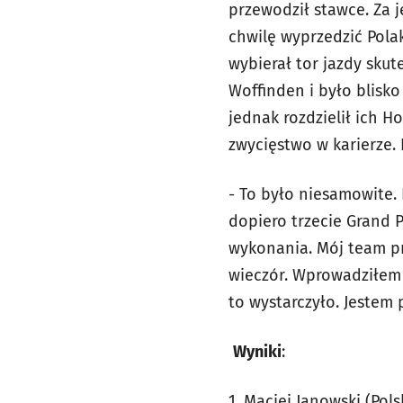
przewodził stawce. Za j
chwilę wyprzedzić Polak
wybierał tor jazdy skut
Woffinden i było blisk
jednak rozdzielił ich Ho
zwycięstwo w karierze.
- To było niesamowite. 
dopiero trzecie Grand P
wykonania. Mój team pr
wieczór. Wprowadziłem k
to wystarczyło. Jestem
Wyniki
:
1. Maciej Janowski (Polska