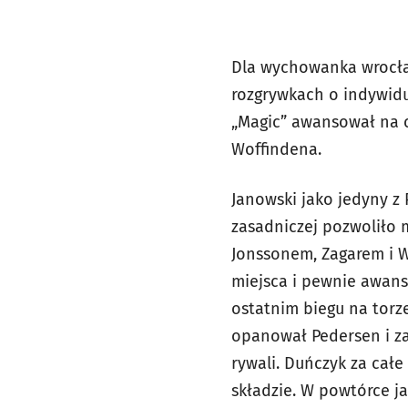
Dla wychowanka wrocła
rozgrywkach o indywidua
„Magic” awansował na c
Woffindena.
Janowski jako jedyny z
zasadniczej pozwoliło m
Jonssonem, Zagarem i W
miejsca i pewnie awanso
ostatnim biegu na torz
opanował Pedersen i za
rywali. Duńczyk za cał
składzie. W powtórce ja