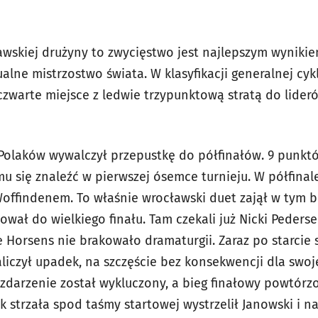
wskiej drużyny to zwycięstwo jest najlepszym wyniki
lne mistrzostwo świata. W klasyfikacji generalnej cyk
zwarte miejsce z ledwie trzypunktową stratą do lideró
 Polaków wywalczył przepustkę do półfinałów. 9 punkt
u się znaleźć w pierwszej ósemce turnieju. W półfinale
offindenem. To właśnie wrocławski duet zajął w tym 
wał do wielkiego finału. Tam czekali już Nicki Pederse
e Horsens nie brakowało dramaturgii. Zaraz po starcie
liczył upadek, na szczęście bez konsekwencji dla swoj
e zdarzenie został wykluczony, a bieg finałowy powtó
k strzała spod taśmy startowej wystrzelił Janowski i n