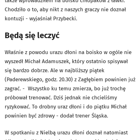
także wprowadziłem na boisko chłopaków z ławki.
Chodziło o to, aby nikt z naszych graczy nie doznał
kontuzji - wyjaśniał Przybecki.
Będą się leczyć
Właśnie z powodu urazu dłoni na boisko w ogóle nie
wyszedł Michał Adamuszek, który ostatnio spisywał
się bardzo dobrze. Ale w najbliższy piątek
(Paderewskiego, godz. 20.30) z Zagłębiem powinien już
zagrać. - Wszystko ku temu zmierza, bo już trochę
próbował trenować. Dziś jednak nie chcieliśmy
ryzykować. To drobny uraz dłoni i do piątku Michał
powinien być zdrowy - dodał trener Śląska.
W spotkaniu z Nielbą urazu dłoni doznał natomiast