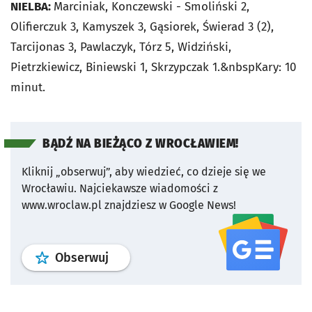
NIELBA:
Marciniak, Konczewski - Smoliński 2,
Olifierczuk 3, Kamyszek 3, Gąsiorek, Świerad 3 (2),
Tarcijonas 3, Pawlaczyk, Tórz 5, Widziński,
Pietrzkiewicz, Biniewski 1, Skrzypczak 1.&nbspKary: 10
minut.
BĄDŹ NA BIEŻĄCO Z WROCŁAWIEM!
Kliknij „obserwuj”, aby wiedzieć, co dzieje się we
Wrocławiu.
Najciekawsze wiadomości z
www.wroclaw.pl znajdziesz w Google News!
profil
google news
serwisu wroclaw
Obserwuj