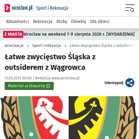
Serwis informacyjny wroclaw.pl podserwis: Sport i rekreacja
Menu
Aktualności
Rekreacja
Kluby
Obiekty
Dla dzieci
Z MIASTA
Wrocław na weekend 7-9 sierpnia 2026 r. [WYDARZENIA]
wroclaw.pl
Sport i rekreacja
Łatwe zwycięstwo Śląska z outsiderem 
Łatwe zwycięstwo Śląska z
outsiderem z Wągrowca
Data publikacji:
Autor:
11.05.2015 00:00 |
Redakcja www.wroclaw.pl
artykuł
Udostępnij
Materiał archiwalny
Kliknij, aby powiększyć