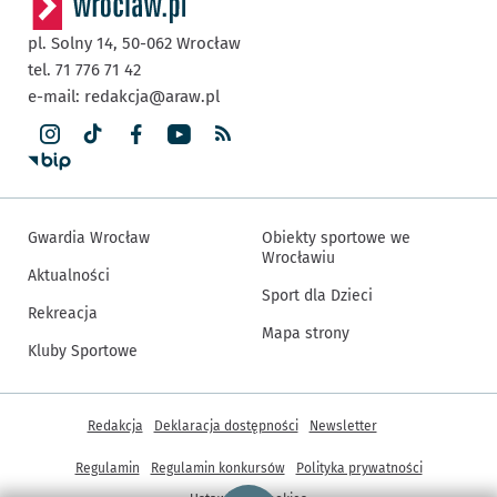
pl. Solny 14,
50-062
Wrocław
tel. 71 776 71 42
e-mail:
redakcja@araw.pl
Gwardia Wrocław
Obiekty sportowe we
Wrocławiu
Aktualności
Sport dla Dzieci
Rekreacja
Mapa strony
Kluby Sportowe
Inne informacje
Redakcja
Deklaracja dostępności
Newsletter
Regulamin
Regulamin konkursów
Polityka prywatności