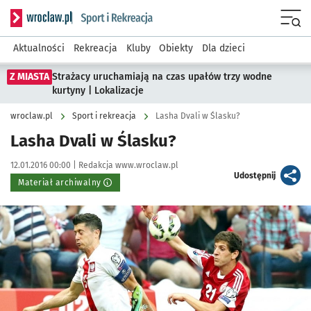
Serwis informacyjny wroclaw.pl podserwis: Sport i rekreacja
Menu
Aktualności
Rekreacja
Kluby
Obiekty
Dla dzieci
Z MIASTA
Strażacy uruchamiają na czas upałów trzy wodne
kurtyny | Lokalizacje
wroclaw.pl
Sport i rekreacja
Lasha Dvali w Ślasku?
Lasha Dvali w Ślasku?
Data publikacji:
Autor:
12.01.2016 00:00 |
Redakcja www.wroclaw.pl
artykuł
Udostępnij
Materiał archiwalny
Kliknij, aby powiększyć