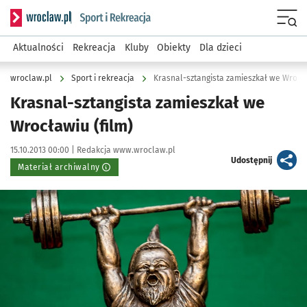
Serwis informacyjny wroclaw.pl podserwis: Sport i rekreacja
Menu
Aktualności
Rekreacja
Kluby
Obiekty
Dla dzieci
wroclaw.pl
Sport i rekreacja
Krasnal-sztangista zamieszkał we Wrocła
Krasnal-sztangista zamieszkał we
Wrocławiu (film)
Data publikacji:
Autor:
15.10.2013 00:00 |
Redakcja www.wroclaw.pl
artykuł
Udostępnij
Materiał archiwalny
Kliknij, aby powiększyć