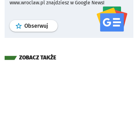
www.wroclaw.pl znajdziesz w Google News!
profil
google news
serwisu wroclaw
Obserwuj
ZOBACZ TAKŻE