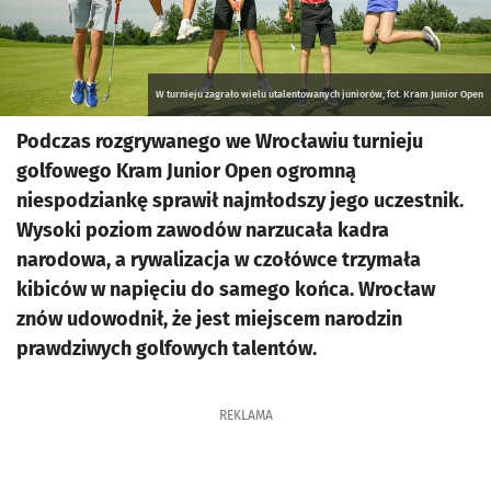
W turnieju zagrało wielu utalentowanych juniorów, fot. Kram Junior Open
Podczas rozgrywanego we Wrocławiu turnieju
golfowego Kram Junior Open ogromną
niespodziankę sprawił najmłodszy jego uczestnik.
Wysoki poziom zawodów narzucała kadra
narodowa, a rywalizacja w czołówce trzymała
kibiców w napięciu do samego końca. Wrocław
znów udowodnił, że jest miejscem narodzin
prawdziwych golfowych talentów.
REKLAMA