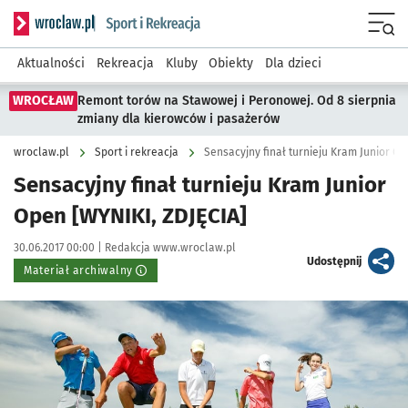
Serwis informacyjny wroclaw.pl podserwis: Sport i rekreacja
Menu
Aktualności
Rekreacja
Kluby
Obiekty
Dla dzieci
WROCŁAW
Remont torów na Stawowej i Peronowej. Od 8 sierpnia
zmiany dla kierowców i pasażerów
wroclaw.pl
Sport i rekreacja
Sensacyjny finał turnieju Kram Junior Op
Sensacyjny finał turnieju Kram Junior
Open [WYNIKI, ZDJĘCIA]
Data publikacji:
Autor:
30.06.2017 00:00 |
Redakcja www.wroclaw.pl
artykuł
Udostępnij
Materiał archiwalny
Kliknij, aby powiększyć