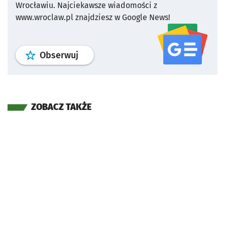
Wrocławiu.
Najciekawsze wiadomości z
www.wroclaw.pl znajdziesz w Google News!
profil
google news
serwisu wroclaw
Obserwuj
ZOBACZ TAKŻE