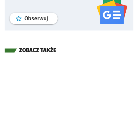
profil
google news
serwisu wroclaw
Obserwuj
ZOBACZ TAKŻE