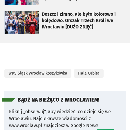
otworzy się w nowej karcie
Deszcz i zimno, ale było kolorowo i
kolędowo. Orszak Trzech Króli we
Wrocławiu [DUŻO ZDJĘĆ]
WKS Śląsk Wrocław koszykówka
Hala Orbita
BĄDŹ NA BIEŻĄCO Z WROCŁAWIEM!
Kliknij „obserwuj”, aby wiedzieć, co dzieje się we
Wrocławiu.
Najciekawsze wiadomości z
www.wroclaw.pl znajdziesz w Google News!