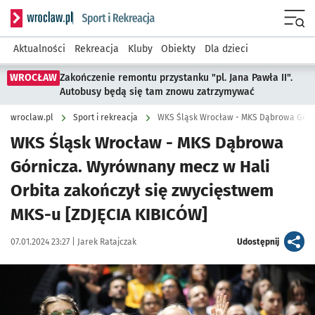
Serwis informacyjny wroclaw.pl podserwis: Sport i rekreacja
Menu
Aktualności
Rekreacja
Kluby
Obiekty
Dla dzieci
WROCŁAW
Zakończenie remontu przystanku "pl. Jana Pawła II".
Autobusy będą się tam znowu zatrzymywać
wroclaw.pl
Sport i rekreacja
WKS Śląsk Wrocław - MKS Dąbrowa Górn
WKS Śląsk Wrocław - MKS Dąbrowa
Górnicza. Wyrównany mecz w Hali
Orbita zakończył się zwycięstwem
MKS-u [ZDJĘCIA KIBICÓW]
Data publikacji:
Autor:
artykuł
07.01.2024 23:27 |
Jarek Ratajczak
Udostępnij
Kliknij, aby zobaczyć galerię