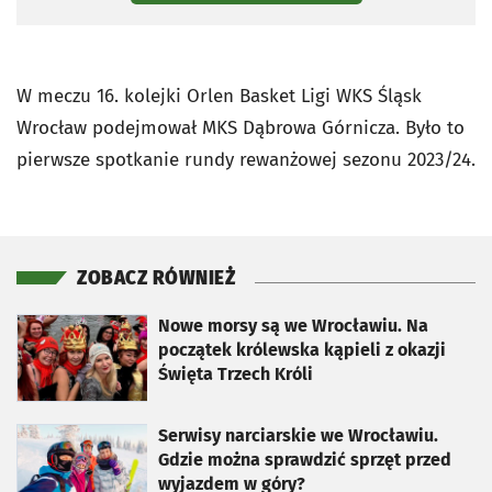
W meczu 16. kolejki Orlen Basket Ligi WKS Śląsk
Wrocław podejmował MKS Dąbrowa Górnicza. Było to
pierwsze spotkanie rundy rewanżowej sezonu 2023/24.
ZOBACZ RÓWNIEŻ
otworzy się w nowej karcie
Nowe morsy są we Wrocławiu. Na
początek królewska kąpieli z okazji
Święta Trzech Króli
otworzy się w nowej karcie
Serwisy narciarskie we Wrocławiu.
Gdzie można sprawdzić sprzęt przed
wyjazdem w góry?