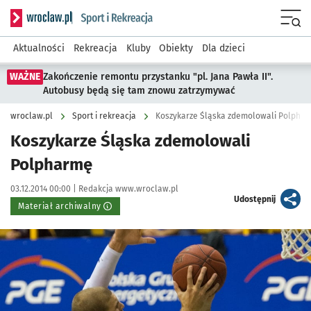
Serwis informacyjny wroclaw.pl podserwis: Sport i rekreacja
Menu
Aktualności
Rekreacja
Kluby
Obiekty
Dla dzieci
WAŻNE
Zakończenie remontu przystanku "pl. Jana Pawła II".
Autobusy będą się tam znowu zatrzymywać
wroclaw.pl
Sport i rekreacja
Koszykarze Śląska zdemolowali Polpha
Koszykarze Śląska zdemolowali
Polpharmę
Data publikacji:
Autor:
03.12.2014 00:00 |
Redakcja www.wroclaw.pl
artykuł
Udostępnij
Materiał archiwalny
Kliknij, aby powiększyć