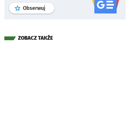
profil
google news
serwisu wroclaw
Obserwuj
ZOBACZ TAKŻE