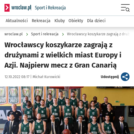
Serwis informacyjny wroclaw.pl podserwis: Sport i rekreacja
Menu
Aktualności
Rekreacja
Kluby
Obiekty
Dla dzieci
wroclaw.pl
Sport i rekreacja
Wrocławscy koszykarze zagrają z
drużynami z wielkich miast Europy i
Azji. Najpierw mecz z Gran Canarią
Data publikacji:
Autor:
artykuł
12.10.2022 08:17 |
Michał Kurowicki
Udostępnij
Kliknij, aby powiększyć