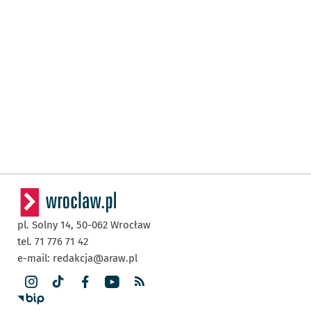
pl. Solny 14,
50-062
Wrocław
tel. 71 776 71 42
e-mail:
redakcja@araw.pl