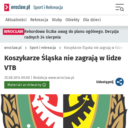
Serwis informacyjny wroclaw.pl podserwis: Sport i rekreacja
Menu
Aktualności
Rekreacja
Kluby
Obiekty
Dla dzieci
WROCŁAW
Rekordowa liczba uwag do planu ogólnego. Decyzja
radnych 24 sierpnia
wroclaw.pl
Sport i rekreacja
Koszykarze Śląska nie zagrają w lidze VT
Koszykarze Śląska nie zagrają w lidze
VTB
Data publikacji:
Autor:
25.08.2014 00:00 |
Redakcja www.wroclaw.pl
artykuł
Udostępnij
Materiał archiwalny
Kliknij, aby powiększyć