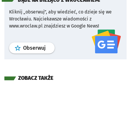
BĄDŹ NA BIEŻĄCO Z WROCŁAWIEM!
Kliknij „obserwuj”, aby wiedzieć, co dzieje się we
Wrocławiu.
Najciekawsze wiadomości z
www.wroclaw.pl znajdziesz w Google News!
profil
google news
serwisu wroclaw
Obserwuj
ZOBACZ TAKŻE