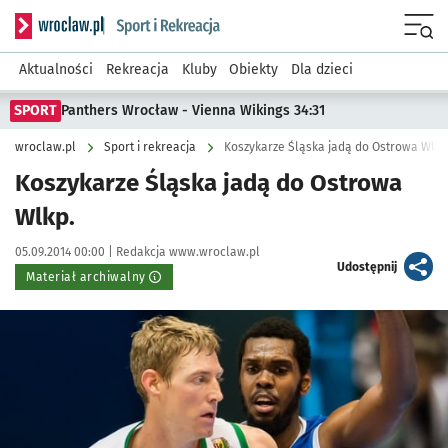
Serwis informacyjny wroclaw.pl podserwis: Sport i rekreacja
Menu
Aktualności
Rekreacja
Kluby
Obiekty
Dla dzieci
SPORT
Panthers Wrocław - Vienna Wikings 34:31
wroclaw.pl
Sport i rekreacja
Koszykarze Śląska jadą do Ostrowa Wlkp
Koszykarze Śląska jadą do Ostrowa
Wlkp.
Data publikacji:
Autor:
05.09.2014 00:00 |
Redakcja www.wroclaw.pl
artykuł
Udostępnij
Materiał archiwalny
Kliknij, aby powiększyć