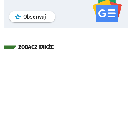
profil
google news
serwisu wroclaw
Obserwuj
ZOBACZ TAKŻE