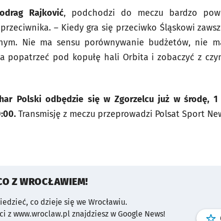
iodrag Rajković
, podchodzi do meczu bardzo powa
 przeciwnika. – Kiedy gra się przeciwko Śląskowi zaws
anym. Nie ma sensu porównywanie budżetów, nie m
ba popatrzeć pod kopułę hali Orbita i zobaczyć z cz
ar Polski odbędzie się w Zgorzelcu już w środę, 1 
:00.
Transmisję z meczu przeprowadzi Polsat Sport Ne
CO Z WROCŁAWIEM!
wiedzieć, co dzieje się we Wrocławiu.
i z www.wroclaw.pl znajdziesz w Google News!