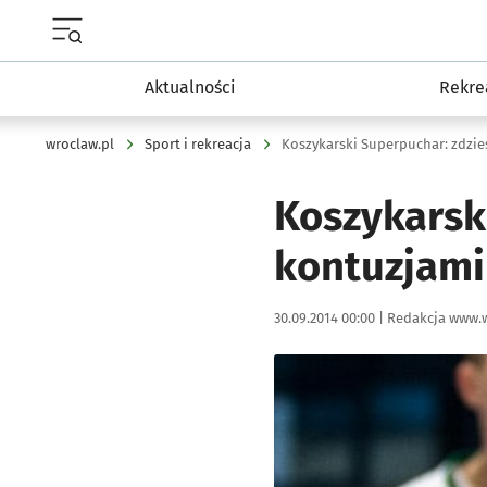
Menu główne portalu wroclaw.pl
Aktualności
Rekre
wroclaw.pl
Sport i rekreacja
Koszykarski Superpuchar: zdzi
Koszykarsk
kontuzjami
Data publikacji:
Autor:
30.09.2014 00:00 |
Redakcja www.w
Kliknij, aby powiększyć