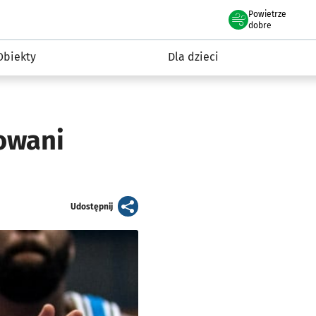
Powietrze
we Wrocławiu
i rekreacja
dobre
Obiekty
Dla dzieci
owani
artykuł
Udostępnij