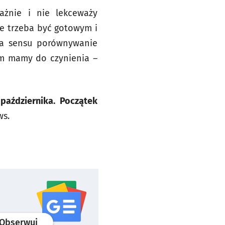
żnie i nie lekceważy
ze trzeba być gotowym i
a sensu porównywanie
ym mamy do czynienia –
października. Początek
ws.
profil
google news
serwisu wroclaw.pl
Obserwuj