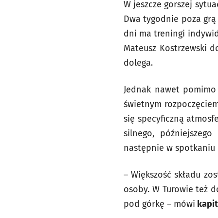
W jeszcze gorszej sytuac
Dwa tygodnie poza grą 
dni ma treningi indywid
Mateusz Kostrzewski d
dolega.
Jednak nawet pomimo 
świetnym rozpoczęciem
się specyficzną atmosf
silnego, późniejszeg
następnie w spotkaniu 
– Większość składu zos
osoby. W Turowie też d
pod górkę – mówi
kapit