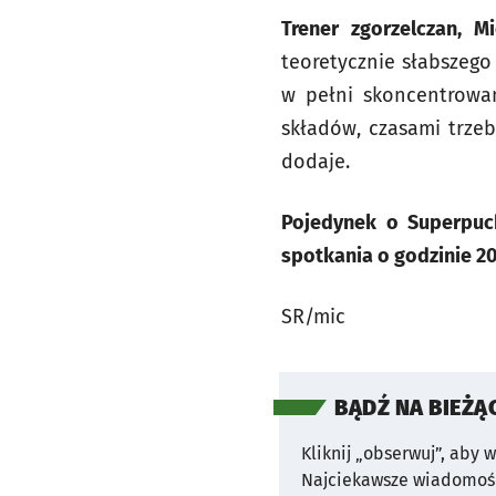
Trener zgorzelczan, M
teoretycznie słabszego
w pełni skoncentrow
składów, czasami trze
dodaje.
Pojedynek o Superpuch
spotkania o godzinie 20
SR/mic
BĄDŹ NA BIEŻĄ
Kliknij „obserwuj”, aby 
Najciekawsze wiadomośc