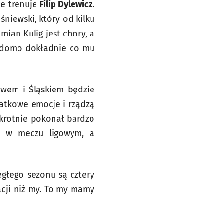
nie trenuje
Filip Dylewicz
.
niewski, który od kilku
mian Kulig jest chory, a
iadomo dokładnie co mu
wem i Śląskiem będzie
atkowe emocje i rządzą
ukrotnie pokonał bardzo
cu w meczu ligowym, a
egłego sezonu są cztery
acji niż my. To my mamy