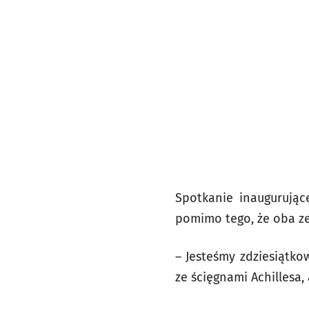
Spotkanie inaugurując
pomimo tego, że oba z
– Jesteśmy zdziesiątko
ze ścięgnami Achillesa,