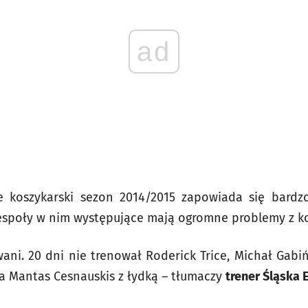
ad
e koszykarski sezon 2014/2015 zapowiada się bard
espoły w nim występujące mają ogromne problemy z ko
wani. 20 dni nie trenował Roderick Trice, Michał Gabi
 a Mantas Cesnauskis z łydką – tłumaczy
trener Śląska E