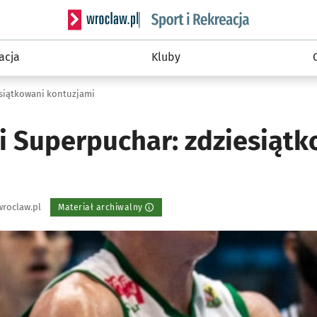
Serwis informacyjny wroclaw.pl podserwis: Sport 
acja
Kluby
esiątkowani kontuzjami
i Superpuchar: zdziesiątk
roclaw.pl
Materiał archiwalny