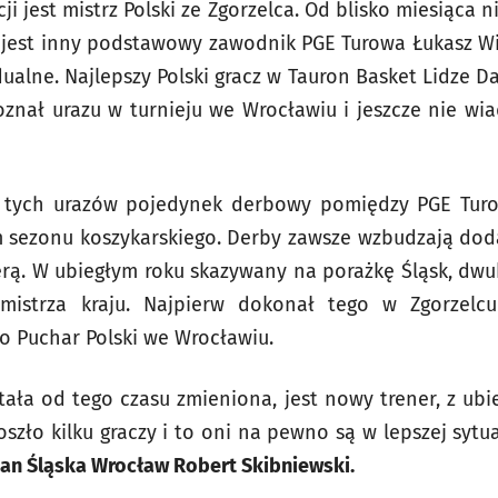
ji jest mistrz Polski ze Zgorzelca. Od blisko miesiąca 
jest inny podstawowy zawodnik PGE Turowa Łukasz Wiś
ualne. Najlepszy Polski gracz w Tauron Basket Lidze Da
oznał urazu w turnieju we Wrocławiu i jeszcze nie w
tych urazów pojedynek derbowy pomiędzy PGE Turo
 sezonu koszykarskiego. Derby zawsze wzbudzają dod
erą. W ubiegłym roku skazywany na porażkę Śląsk, dw
o mistrza kraju. Najpierw dokonał tego w Zgorzel
o Puchar Polski we Wrocławiu.
tała od tego czasu zmieniona, jest nowy trener, z ubi
oszło kilku graczy i to oni na pewno są w lepszej sytu
an Śląska Wrocław Robert Skibniewski.