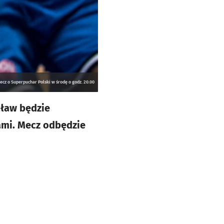
ecz o Superpuchar Polski w środę o godz. 20.00
cław będzie
ami. Mecz odbędzie