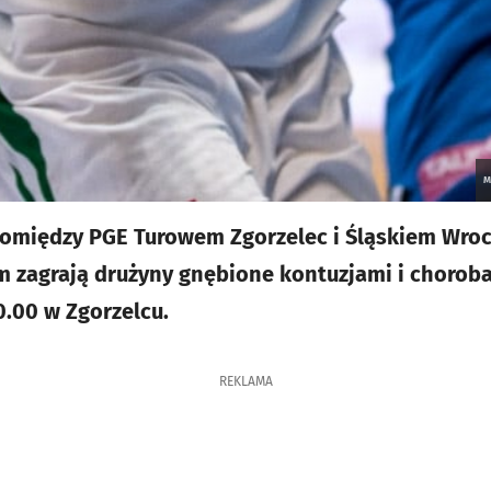
M
pomiędzy PGE Turowem Zgorzelec i Śląskiem Wro
m zagrają drużyny gnębione kontuzjami i chorob
0.00 w Zgorzelcu.
REKLAMA