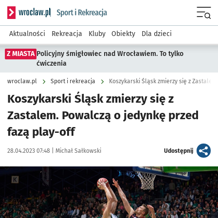
Serwis informacyjny wroclaw.pl podserwis: Sport i rekreacja
Menu
Aktualności
Rekreacja
Kluby
Obiekty
Dla dzieci
Z MIASTA
Policyjny śmigłowiec nad Wrocławiem. To tylko
ćwiczenia
wroclaw.pl
Sport i rekreacja
Koszykarski Śląsk zmierzy się z Zastalem
Koszykarski Śląsk zmierzy się z
Zastalem. Powalczą o jedynkę przed
fazą play-off
Data publikacji:
Autor:
artykuł
28.04.2023 07:48 |
Michał Sałkowski
Udostępnij
Kliknij, aby powiększyć