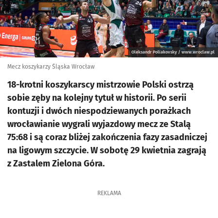
Oleksandr Poliakovsky / www.wroclaw.pl
Mecz koszykarzy Śląska Wrocław
18-krotni koszykarscy mistrzowie Polski ostrzą
sobie zęby na kolejny tytuł w historii. Po serii
kontuzji i dwóch niespodziewanych porażkach
wrocławianie wygrali wyjazdowy mecz ze Stalą
75:68 i są coraz bliżej zakończenia fazy zasadniczej
na ligowym szczycie. W sobotę 29 kwietnia zagrają
z Zastalem Zielona Góra.
REKLAMA