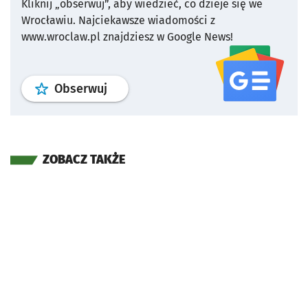
Kliknij „obserwuj”, aby wiedzieć, co dzieje się we
Wrocławiu.
Najciekawsze wiadomości z
www.wroclaw.pl znajdziesz w Google News!
profil
google news
serwisu wroclaw
Obserwuj
ZOBACZ TAKŻE