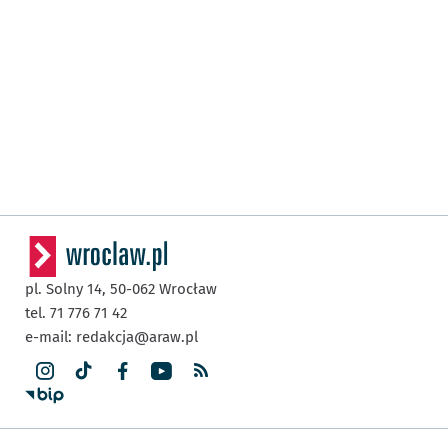
pl. Solny 14,
50-062
Wrocław
tel. 71 776 71 42
e-mail:
redakcja@araw.pl