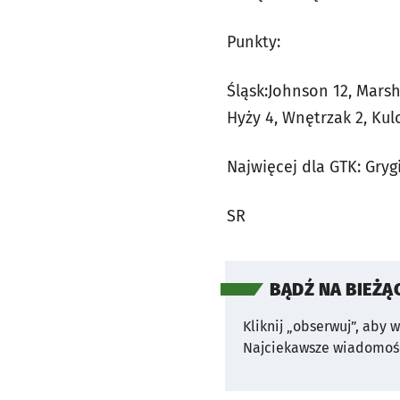
Punkty:
Śląsk:Johnson 12, Marsha
Hyży 4, Wnętrzak 2, Kulo
Najwięcej dla GTK: Gryg
SR
BĄDŹ NA BIEŻĄ
Kliknij „obserwuj”, aby 
Najciekawsze wiadomośc