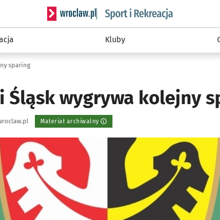
Serwis informacyjny wroclaw.pl podserwis: Sport 
acja
Kluby
jny sparing
i Śląsk wygrywa kolejny s
roclaw.pl
Materiał archiwalny