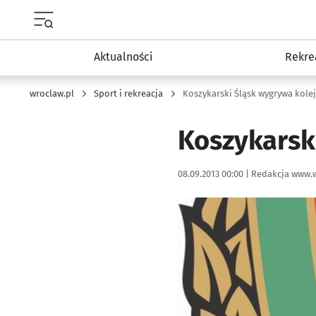
Menu główne portalu wroclaw.pl
Aktualności
Rekre
wroclaw.pl
Sport i rekreacja
Koszykarski Śląsk wygrywa kole
Koszykarsk
Data publikacji:
Autor:
08.09.2013 00:00 |
Redakcja www.w
Kliknij, aby powiększyć