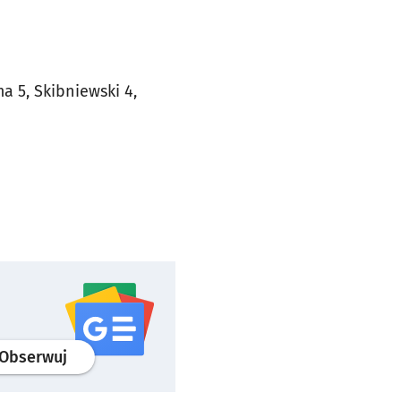
ma 5, Skibniewski 4,
profil
google news
serwisu wroclaw.pl
Obserwuj