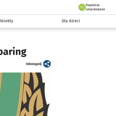
Powietrze
we Wrocławiu
i rekreacja
umiarkowane
Obiekty
Dla dzieci
paring
artykuł
Udostępnij