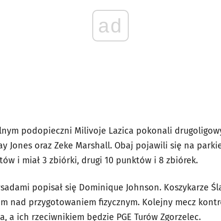
ad
nym podopieczni Milivoje Lazica pokonali drugoligowy
Tay Jones oraz Zeke Marshall. Obaj pojawili się na parki
ów i miał 3 zbiórki, drugi 10 punktów i 8 zbiórek.
adami popisał się Dominique Johnson. Koszykarze Śl
im nad przygotowaniem fizycznym. Kolejny mecz kont
a, a ich rzeciwnikiem będzie PGE Turów Zgorzelec.