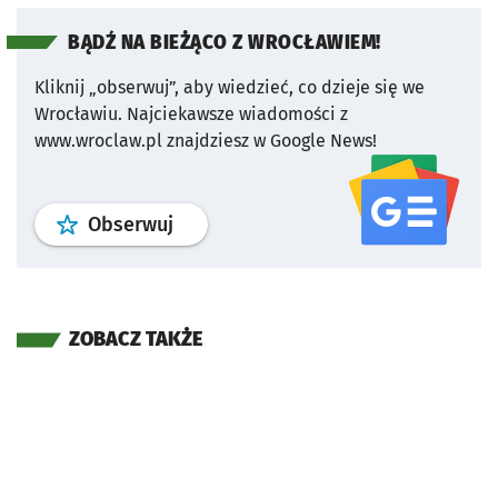
BĄDŹ NA BIEŻĄCO Z WROCŁAWIEM!
Kliknij „obserwuj”, aby wiedzieć, co dzieje się we
Wrocławiu.
Najciekawsze wiadomości z
www.wroclaw.pl znajdziesz w Google News!
profil
google news
serwisu wroclaw
Obserwuj
ZOBACZ TAKŻE