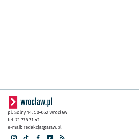
pl. Solny 14,
50-062
Wrocław
tel. 71 776 71 42
e-mail:
redakcja@araw.pl