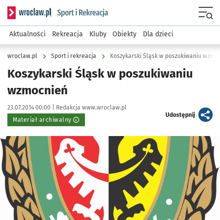
Serwis informacyjny wroclaw.pl podserwis: Sport i rekreacja
Menu
Aktualności
Rekreacja
Kluby
Obiekty
Dla dzieci
wroclaw.pl
Sport i rekreacja
Koszykarski Śląsk w poszukiwaniu wzmo
Koszykarski Śląsk w poszukiwaniu
wzmocnień
Data publikacji:
Autor:
23.07.2014 00:00 |
Redakcja www.wroclaw.pl
artykuł
Udostępnij
Materiał archiwalny
Kliknij, aby powiększyć