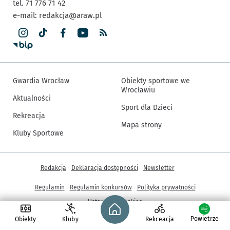
tel. 71 776 71 42
e-mail:
redakcja@araw.pl
Gwardia Wrocław
Obiekty sportowe we
Wrocławiu
Aktualności
Sport dla Dzieci
Rekreacja
Mapa strony
Kluby Sportowe
Inne informacje
Redakcja
Deklaracja dostępności
Newsletter
Regulamin
Regulamin konkursów
Polityka prywatności
Strona główna - wroclaw.pl
Ustawienia cookies
Powietrze
Obiekty
Kluby
Rekreacja
© Copyright 2005-2026, ARAW S.A., Gmina Wrocław