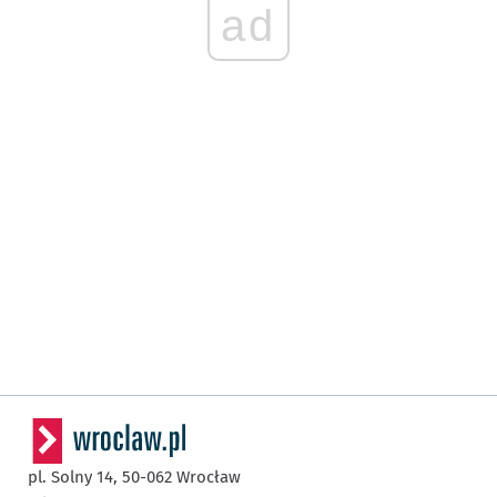
ad
pl. Solny 14,
50-062
Wrocław