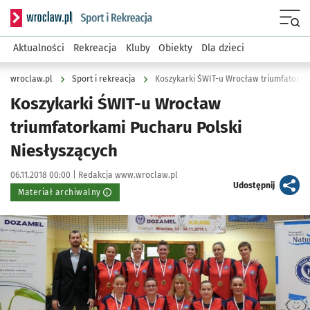
Serwis informacyjny wroclaw.pl podserwis: Sport i rekreacja
Menu
Aktualności
Rekreacja
Kluby
Obiekty
Dla dzieci
wroclaw.pl
Sport i rekreacja
Koszykarki ŚWIT-u Wrocław triumfatorka
Koszykarki ŚWIT-u Wrocław
triumfatorkami Pucharu Polski
Niesłyszących
Data publikacji:
Autor:
06.11.2018 00:00 |
Redakcja www.wroclaw.pl
artykuł
Udostępnij
Materiał archiwalny
Kliknij, aby powiększyć