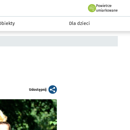
Powietrze
we Wrocławiu
i rekreacja
umiarkowane
Obiekty
Dla dzieci
artykuł
Udostępnij