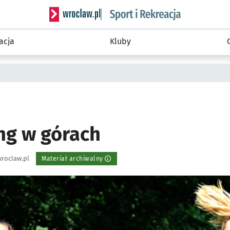
Serwis informacyjny wroclaw.pl podserwis: Sport 
acja
Kluby
ng w górach
roclaw.pl
Materiał archiwalny