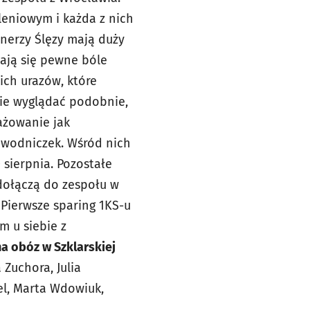
leniowym i każda z nich
enerzy Ślęzy mają duży
iają się pewne bóle
ich urazów, które
zie wyglądać podobnie,
ażowanie jak
awodniczek. Wśród nich
 sierpnia. Pozostałe
 dołączą do zespołu w
 Pierwsze sparing 1KS-u
m u siebie z
a obóz w Szklarskiej
Zuchora, Julia
el, Marta Wdowiuk,