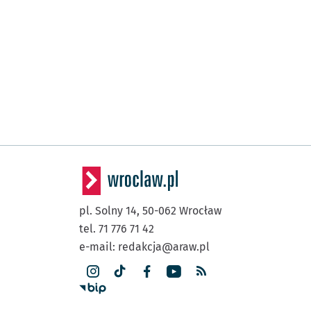
pl. Solny 14,
50-062
Wrocław
tel. 71 776 71 42
e-mail:
redakcja@araw.pl