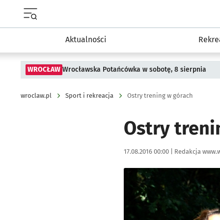
Menu główne portalu wroclaw.pl
Aktualności
Rekre
WROCŁAW
Wrocławska Potańcówka w sobotę, 8 sierpnia
wroclaw.pl
Sport i rekreacja
Ostry trening w górach
Ostry treni
Data publikacji:
Autor:
17.08.2016 00:00 |
Redakcja www.w
Kliknij, aby powiększyć