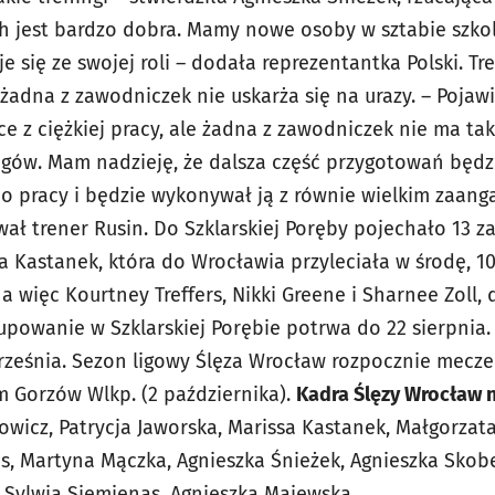
h jest bardzo dobra. Mamy nowe osoby w sztabie szko
 się ze swojej roli – dodała reprezentantka Polski. Tr
żadna z zawodniczek nie uskarża się na urazy. – Pojaw
 z ciężkiej pracy, ale żadna z zawodniczek nie ma tak
ingów. Mam nadzieję, że dalsza część przygotowań będ
o pracy i będzie wykonywał ją z równie wielkim zaang
ł trener Rusin. Do Szklarskiej Poręby pojechało 13 z
 Kastanek, która do Wrocławia przyleciała w środę, 10
 a więc Kourtney Treffers, Nikki Greene i Sharnee Zoll,
upowanie w Szklarskiej Porębie potrwa do 22 sierpnia.
ześnia. Sezon ligowy Ślęza Wrocław rozpocznie mecze
 Gorzów Wlkp. (2 października).
Kadra Ślęzy Wrocław n
wicz, Patrycja Jaworska, Marissa Kastanek, Małgorzata 
as, Martyna Mączka, Agnieszka Śnieżek, Agnieszka Skob
 Sylwia Siemienas, Agnieszka Majewska.