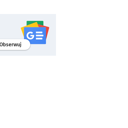
profil
google news
serwisu wroclaw.pl
Obserwuj