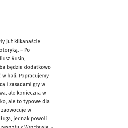
y już kilkanaście
otoryką. – Po
iusz Rusin,
zeba będzie dodatkowo
 w hali. Popracujemy
cą i zasadami gry w
twa, ale konieczna w
ko, ale to typowe dla
o zaowocuje w
długa, jednak powoli
 zespołu z Wrocławia. -