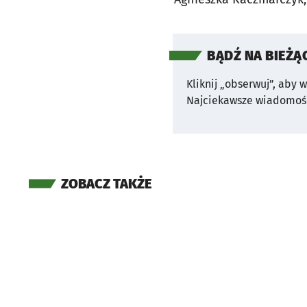
BĄDŹ NA BIEŻĄ
Kliknij „obserwuj”, aby 
Najciekawsze wiadomośc
ZOBACZ TAKŻE