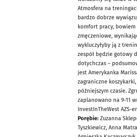
Atmosfera na treningac
bardzo dobrze wywiązuje
komfort pracy, bowiem 
zmęczeniowe, wynikające
wykluczyłyby ją z tren
zespół będzie gotowy d
dotychczas – podsumowa
jest Amerykanka Marissa
zagraniczne koszykarki,
późniejszym czasie. Zgr
zaplanowano na 9-11 wr
InvestInTheWest AZS-em
Porębie:
Zuzanna Sklepo
Tyszkiewicz, Anna Matr
Agnieszka Kaczmarczyk,