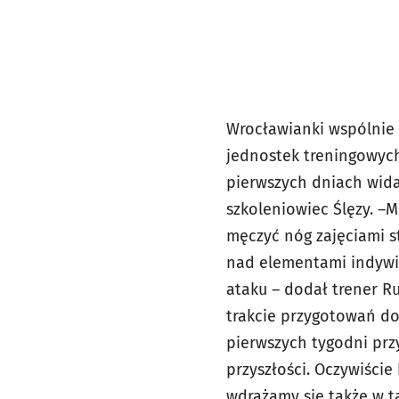
Wrocławianki wspólnie p
jednostek treningowych
pierwszych dniach wida
szkoleniowiec Ślęzy. –
męczyć nóg zajęciami s
nad elementami indywid
ataku – dodał trener Ru
trakcie przygotowań do
pierwszych tygodni prz
przyszłości. Oczywiści
wdrażamy się także w ta