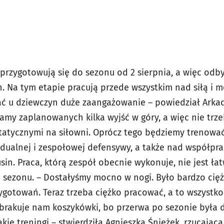
rzygotowują się do sezonu od 2 sierpnia, a więc odbył
. Na tym etapie pracują przede wszystkim nad siłą i m
ć u dziewczyn duże zaangażowanie – powiedział Arkad
Mamy zaplanowanych kilka wyjść w góry, a więc nie tr
tatycznymi na siłowni. Oprócz tego będziemy trenować
ualnej i zespołowej defensywy, a także nad współpra
sin. Praca, którą zespół obecnie wykonuje, nie jest ła
 sezonu. – Dostałyśmy mocno w nogi. Było bardzo cięż
ygotowań. Teraz trzeba ciężko pracować, a to wszystk
e brakuje nam koszykówki, bo przerwa po sezonie była 
kie treningi – stwierdziła Agnieszka Śnieżek, rzucająca