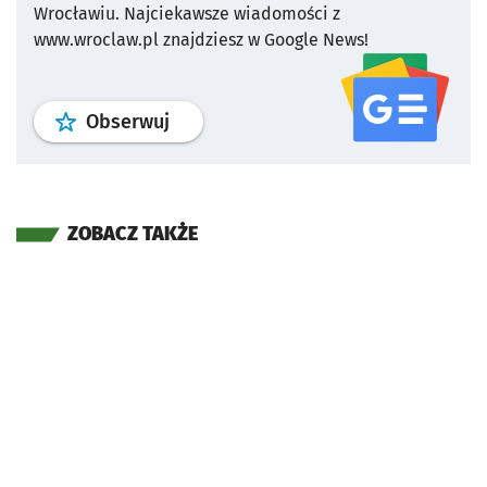
Wrocławiu.
Najciekawsze wiadomości z
www.wroclaw.pl znajdziesz w Google News!
profil
google news
serwisu wroclaw
Obserwuj
ZOBACZ TAKŻE