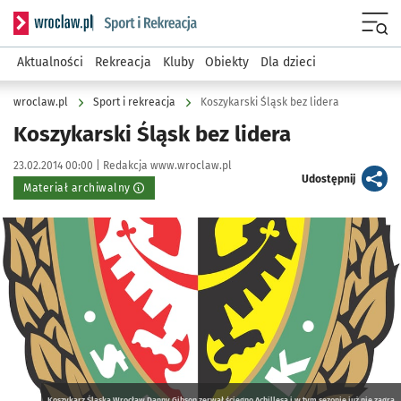
Serwis informacyjny wroclaw.pl podserwis: Sport i rekreacja
Menu
Aktualności
Rekreacja
Kluby
Obiekty
Dla dzieci
wroclaw.pl
Sport i rekreacja
Koszykarski Śląsk bez lidera
Koszykarski Śląsk bez lidera
Data publikacji:
Autor:
23.02.2014 00:00 |
Redakcja www.wroclaw.pl
artykuł
Udostępnij
Materiał archiwalny
Kliknij, aby powiększyć
Koszykarz Śląska Wrocław Danny Gibson zerwał ścięgno Achillesa i w tym sezonie już nie zagra