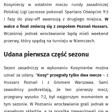
Kosynierzy w ostatnim meczu rundy zasadniczej
Polskiej Ligi Lacrosse pokonali Spartans Oświęcim 9:3
i fazy do play-off awansują z drugiego miejsca.
W
walce o finał zmierzą się z zespołem Poznań Hussars.
Wcześniej jednak wrocławianie będą mieli weekend
przerwy, który spędzą na turnieju w Niemczech.
Udana pierwsza część sezonu
Sezon zasadniczy w wykonaniu Kosynierów można
uznać za udany. "
Kosy" przegrały tylko dwa mecze
– z
Hussars Poznań i z Gromem Warszawa. Sami
zawodnicy podkreślają, że ten pierwszy mecz,
przegrany wysoko 7:2, był najgorszym momentem w
tym sezonie. W Poznaniu wrocławianie grali jednak w
niepełnym składzie, a za porażkę zrewanżowali się w