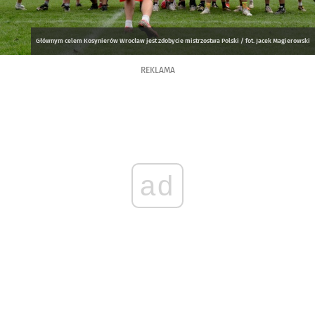
Głównym celem Kosynierów Wrocław jest zdobycie mistrzostwa Polski / fot. Jacek Magierowski
REKLAMA
ad