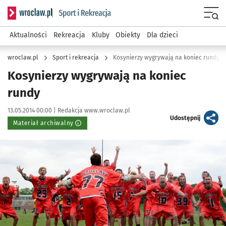
Serwis informacyjny wroclaw.pl podserwis: Sport i rekreacja
Menu
Aktualności
Rekreacja
Kluby
Obiekty
Dla dzieci
wroclaw.pl
Sport i rekreacja
Kosynierzy wygrywają na koniec rundy
Kosynierzy wygrywają na koniec
rundy
Data publikacji:
Autor:
13.05.2014 00:00 |
Redakcja www.wroclaw.pl
artykuł
Udostępnij
Materiał archiwalny
Kliknij, aby powiększyć