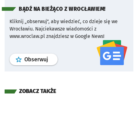
BĄDŹ NA BIEŻĄCO Z WROCŁAWIEM!
Kliknij „obserwuj”, aby wiedzieć, co dzieje się we
Wrocławiu.
Najciekawsze wiadomości z
www.wroclaw.pl znajdziesz w Google News!
profil
google news
serwisu wroclaw
Obserwuj
ZOBACZ TAKŻE