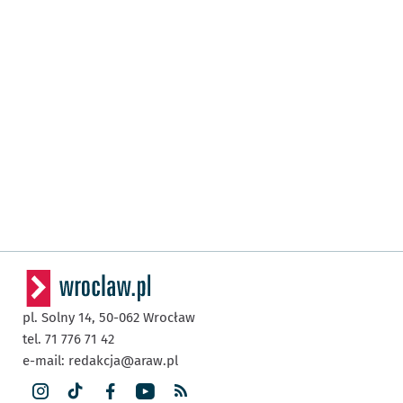
pl. Solny 14,
50-062
Wrocław
tel. 71 776 71 42
e-mail:
redakcja@araw.pl