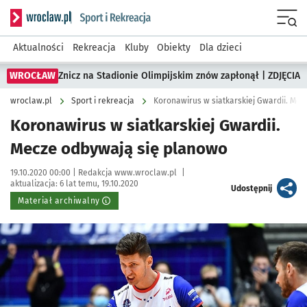
Serwis informacyjny wroclaw.pl podserwis: Sport i rekreacja
Menu
Aktualności
Rekreacja
Kluby
Obiekty
Dla dzieci
WROCŁAW
Znicz na Stadionie Olimpijskim znów zapłonął | ZDJĘCIA
wroclaw.pl
Sport i rekreacja
Koronawirus w siatkarskiej Gwardii. Me
Koronawirus w siatkarskiej Gwardii.
Mecze odbywają się planowo
Data publikacji:
Autor:
19.10.2020 00:00 |
Redakcja www.wroclaw.pl
|
aktualizacja:
6 lat temu, 19.10.2020
artykuł
Udostępnij
Materiał archiwalny
Kliknij, aby powiększyć