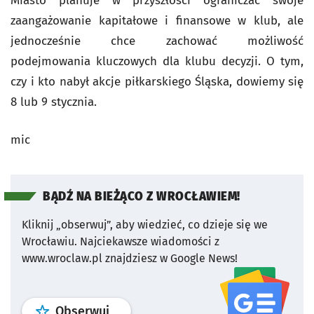
Miasto planuje w przyszłości ograniczać swoje
zaangażowanie kapitałowe i finansowe w klub, ale
jednocześnie chce zachować możliwość
podejmowania kluczowych dla klubu decyzji. O tym,
czy i kto nabył akcje piłkarskiego Śląska, dowiemy się
8 lub 9 stycznia.
mic
BĄDŹ NA BIEŻĄCO Z WROCŁAWIEM!
Kliknij „obserwuj”, aby wiedzieć, co dzieje się we
Wrocławiu.
Najciekawsze wiadomości z
www.wroclaw.pl znajdziesz w Google News!
profil
google news
serwisu wroclaw
Obserwuj