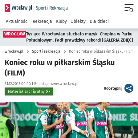
Serwis informacyjny wroclaw.pl podserwis: Sport i rekreacja
Menu
Aktualności
Rekreacja
Kluby
Obiekty
Dla dzieci
WROCŁAW
Tysiące Wrocławian słuchało muzyki Chopina w Parku
Południowym. Padł prawdziwy rekord! [GALERIA ZDJĘĆ]
wroclaw.pl
Sport i rekreacja
Koniec roku w piłkarskim Śląsku (FILM)
Koniec roku w piłkarskim Śląsku
(FILM)
Data publikacji:
Autor:
31.12.2013 00:00 |
Redakcja www.wroclaw.pl
artykuł
Udostępnij
Materiał archiwalny
Kliknij, aby powiększyć